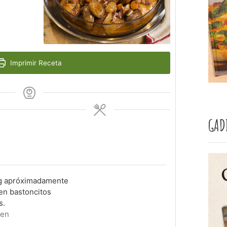
Imprimir Receta
GAD
 g apróximadamente
en bastoncitos
s.
men