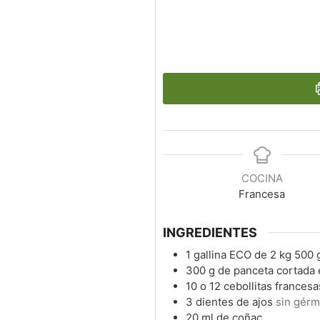
COCINA
Francesa
INGREDIENTES
1
gallina ECO de 2 kg 500
300
g
de panceta cortada 
10
o 12 cebollitas francesa
3
dientes de ajos
sin gér
20
ml
de coñac