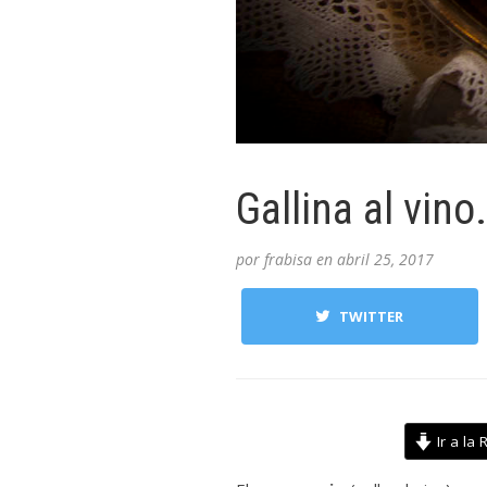
Gallina al vino
por
frabisa
en
abril 25, 2017
TWITTER
Ir a la 