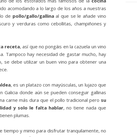
s uno de los estofados más famosos de la
cocina
do acomodando a lo largo de los años a nuestras
ado de
pollo/gallo/gallina
al que se le añade vino
scuro y verduras como cebollitas, champiñones y
ta receta
, así que no pongáis en la cazuela un vino
sa. Tampoco hay necesidad de gastar mucho, hay
, se debe utilizar un buen vino para obtener una
ece.
aldea
, es un platazo con mayúsculas, un lujazo que
en Galicia donde aún se pueden conseguir gallinas
 una carne más dura que el pollo tradicional pero
su
idad y solo le falta hablar
, no tiene nada que
tienen plumas.
de tiempo y mimo para disfrutar tranquilamente, no