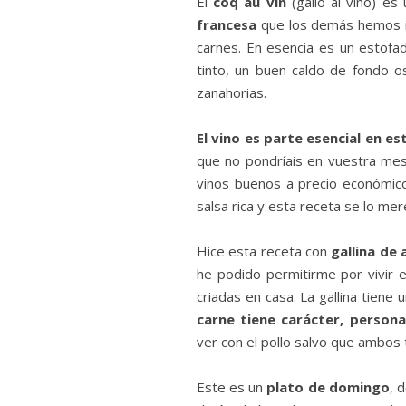
El
coq au vin
(gallo al vino) e
francesa
que los demás hemos i
carnes. En esencia es un estof
tinto, un buen caldo de fondo o
zanahorias.
El vino es parte esencial en es
que no pondríais en vuestra me
vinos buenos a precio económico
salsa rica y esta receta se lo mer
Hice esta receta con
gallina de 
he podido permitirme por vivir 
criadas en casa. La gallina tiene
carne tiene carácter, personal
ver con el pollo salvo que ambos 
Este es un
plato de domingo
, 