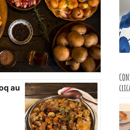
CON
cli
Coq au