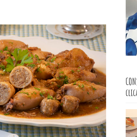
CON
cli