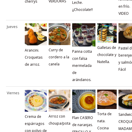
VERDURAS
cherrys
Leche.
en frío.
¡¡Chocolate!!
VIDEO
Jueves
Galletas de
Pastel 
Curry de
Arancini.
Panna cotta
chocolate y
berenje
cordero a la
Croquetas
con falsa
Nutella.
y salmó
canela
de arroz.
mermelada
Fácil
de
arándanos.
Viernes
Torta de
Sandwi
Arroz con
Crema de
Flan CASERO
nata.
CROQU
choupa/pota
espárragos
de naranjas.
Cocina
MADAM
con polvo de
SENCILLO Y