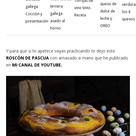
Torrijas de
queso de
verdura
ternera
gallega.
vino tinto .
dulce de
los 4
gallega
Cocción y
Receta
leche y
quesos
asado al
presentación
OREO
horno
Y para que si te apetece vayas practicando te dejo este
ROSCÓN DE PASCUA
con amasado a mano que he publicado
en
MI CANAL DE YOUTUBE.