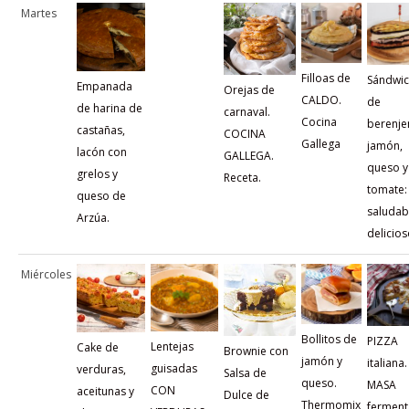
Martes
Filloas de
Sándwi
Empanada
Orejas de
CALDO.
de
de harina de
carnaval.
Cocina
berenje
castañas,
COCINA
Gallega
jamón,
lacón con
GALLEGA.
queso y
grelos y
Receta.
tomate:
queso de
saludab
Arzúa.
delicio
Miércoles
Bollitos de
PIZZA
Lentejas
Cake de
Brownie con
jamón y
italiana.
guisadas
verduras,
Salsa de
queso.
MASA
CON
aceitunas y
Dulce de
Thermomix
fermen