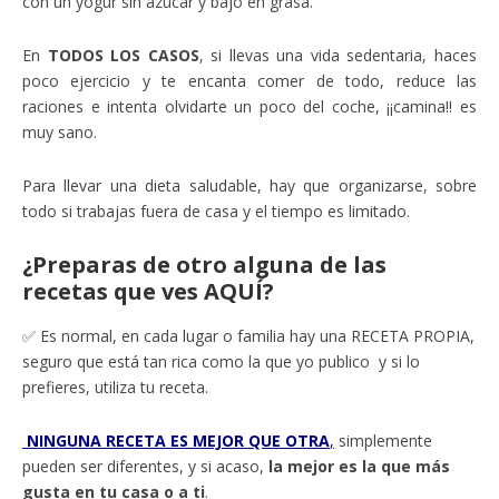
con un yogur sin azúcar y bajo en grasa.
En
TODOS LOS CASOS
, si llevas una vida sedentaria, haces
poco ejercicio y te encanta comer de todo, reduce las
raciones e intenta olvidarte un poco del coche, ¡¡camina!! es
muy sano.
Para llevar una dieta saludable, hay que organizarse, sobre
todo si trabajas fuera de casa y el tiempo es limitado.
¿Preparas de otro alguna de las
recetas que ves AQUÍ?
✅ Es normal, en cada lugar o familia hay una RECETA PROPIA,
seguro que está tan rica como la que yo publico y si lo
prefieres, utiliza tu receta.
NINGUNA RECETA ES MEJOR QUE OTRA
,
simplemente
pueden ser diferentes, y si acaso,
la mejor es la que más
gusta en tu casa o a ti
.