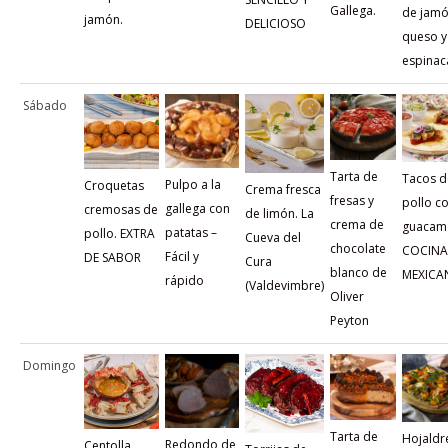
Gallega.
de jamó
jamón.
DELICIOSO
queso y
espinac
Sábado
Tarta de
Tacos d
Pulpo a la
Croquetas
Crema fresca
fresas y
pollo c
gallega con
cremosas de
de limón. La
crema de
guacam
patatas –
pollo. EXTRA
Cueva del
chocolate
COCINA
Fácil y
DE SABOR
Cura
blanco de
MEXICA
rápido
(Valdevimbre)
Oliver
Peyton
Domingo
Tarta de
Hojaldr
Redondo de
Centolla