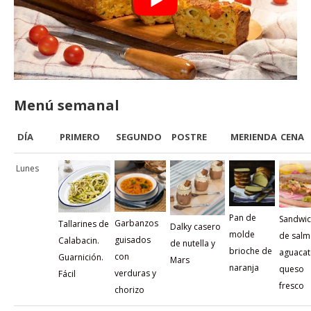
Menú semanal
DÍA
PRIMERO
SEGUNDO
POSTRE
MERIENDA
CENA
Lunes
Pan de
Sandwi
Garbanzos
Tallarines de
Dalky casero
molde
de salm
guisados
Calabacin.
de nutella y
brioche de
aguacat
con
Guarnición.
Mars
naranja
queso
verduras y
Fácil
fresco
chorizo