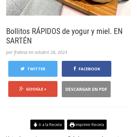
Bollitos RÁPIDOS de yogur y miel. EN
SARTÉN
por
frabisa
en
octubre 26, 2023
TWITTER
FACEBOOK
GOOGLE +
DESCARGAR EN PDF
Ir a la Receta
Imprimir Receta