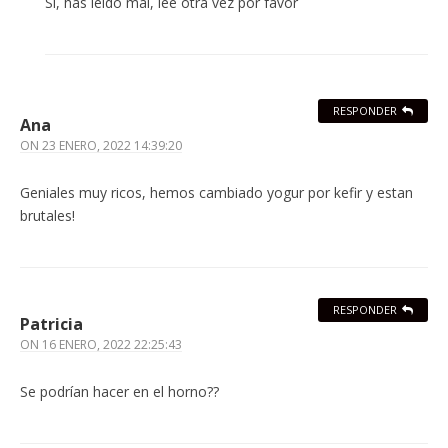
Si, has leído mal, lee otra vez por favor
RESPONDER
Ana
ON
23 ENERO, 2022 14:39:20
Geniales muy ricos, hemos cambiado yogur por kefir y estan
brutales!
RESPONDER
Patricia
ON
16 ENERO, 2022 22:25:43
Se podrían hacer en el horno??