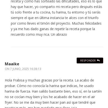
receta y como has sorteado las dificultades, eso es lo que
hay que hacer, yo comparto mi receta pero después estás
tú solo frente a tu cocina, tu harina, tu entorno y tú serás
siempre el que en última instancia te alces con el triunfo
por como lleves el timón del proyecto. Muchas felicidades
y ya me has dado ganas de repetir la receta porque la
recuerdo como muy rica. Un abrazo
RESPONDER
Maaike
ON
7 JUNIO, 2025 16:38:13
Hola Frabisa y muchas gracias por la receta. La acabo de
probar. Cómo no conocía la harina que indicas, he usado
harina de fuerza. Han salído bastante bien, eso sí, en la sartén
no se cocían muy bien y los he acabado de hacer en el air
fryer. No se me da muy bien hacer pan así que tendré que
practicar más, me han quedado muy feos jaja.