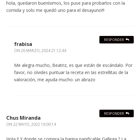
hola, quedaron buenísimos, los puse para probarlos con la
comida y solo me quedó uno para el desayuno!!!
RESPONDER
frabisa
ON
20 MARZO, 2024 21:12:44
Me alegra mucho, Beatriz, es que están de escándalo. Por
favor, no olvides puntuar la receta en las estrellitas de la
valoración, me ayuda mucho. un abrazo
RESPONDER
Chus Miranda
ON
22 MAYO, 2022 16:00:14
Hola !! Y donde se compra la harina panificable Gallega ? La