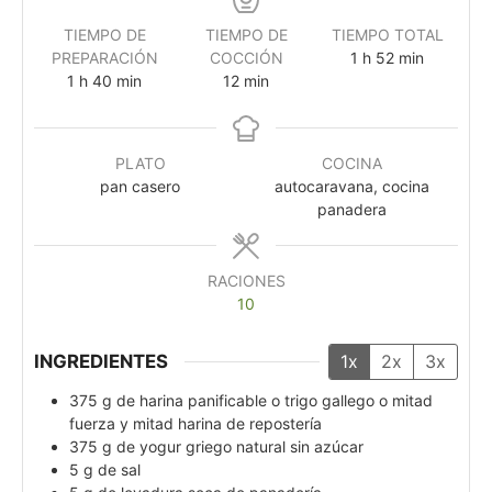
TIEMPO DE
TIEMPO DE
TIEMPO TOTAL
PREPARACIÓN
COCCIÓN
1
h
52
min
1
h
40
min
12
min
PLATO
COCINA
pan casero
autocaravana, cocina
panadera
RACIONES
10
INGREDIENTES
1x
2x
3x
375
g
de harina panificable o trigo gallego o mitad
fuerza y mitad harina de repostería
375
g
de yogur griego natural sin azúcar
5
g
de sal