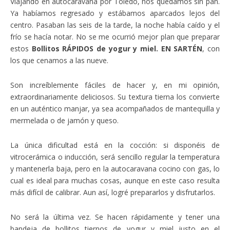
Viajando en autocaravana por Toledo, nos quedamos sin pan.
Ya habíamos regresado y estábamos aparcados lejos del
centro. Pasaban las seis de la tarde, la noche había caído y el
frío se hacía notar. No se me ocurrió mejor plan que preparar
estos
Bollitos RÁPIDOS de yogur y miel. EN SARTÉN
, con
los que cenamos a las nueve.
Son increíblemente fáciles de hacer y, en mi opinión,
extraordinariamente deliciosos. Su textura tierna los convierte
en un auténtico manjar, ya sea acompañados de mantequilla y
mermelada o de jamón y queso.
La única dificultad está en la cocción: si disponéis de
vitrocerámica o inducción, será sencillo regular la temperatura
y mantenerla baja, pero en la autocaravana cocino con gas, lo
cual es ideal para muchas cosas, aunque en este caso resulta
más difícil de calibrar. Aun así, logré prepararlos y disfrutarlos.
No será la última vez. Se hacen rápidamente y tener una
bandeja de bollitos tiernos de yogur y miel justo en el