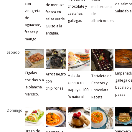
con
de salmón
de merluza
chocolate y
mallorquina
vinagreta
Saludable
fresca en
castañas
de
de
salsa verde.
gallegas
albaricoques
aguacate,
Guiso a la
fresas y
antigua.
mango
Sábado
Cigalas
Empanad
Arroz negro
Helado
Tartaleta de
cocidas o a
gallega d
con
casero de
Cerezas y
la plancha.
bacalao y
chipirones
papaya. 100
Chocolate.
Marisco.
pasas
% natural.
Receta
Domingo
Brazo de
Sandwich