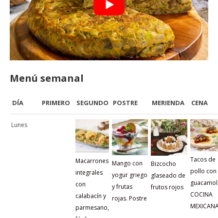
Menú semanal
DÍA
PRIMERO
SEGUNDO
POSTRE
MERIENDA
CENA
Lunes
Tacos de
Macarrones
Mango con
Bizcocho
pollo con
integrales
yogur griego
glaseado de
guacamol
con
y frutas
frutos rojos
COCINA
calabacín y
rojas. Postre
MEXICAN
parmesano,