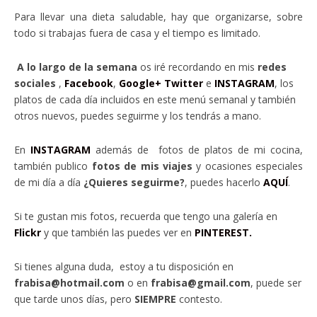
Para llevar una dieta saludable, hay que organizarse, sobre
todo si trabajas fuera de casa y el tiempo es limitado.
A lo largo de la semana
os iré recordando en mis
redes
sociales
,
Facebook
,
Google+
Twitter
e
INSTAGRAM
, los
platos de cada día incluidos en este menú semanal y también
otros nuevos, puedes seguirme y los tendrás a mano.
En
INSTAGRAM
además de fotos de platos de mi cocina,
también publico
fotos de mis viajes
y ocasiones especiales
de mi día a día
¿Quieres seguirme?
, puedes hacerlo
AQUÍ
.
Si te gustan mis fotos, recuerda que tengo una galería en
Flickr
y que también las puedes ver en
PINTEREST.
Si tienes alguna duda, estoy a tu disposición en
frabisa@hotmail.com
o en
frabisa@gmail.com
, puede ser
que tarde unos días, pero
SIEMPRE
contesto.