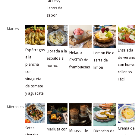
fáciles y
llenos de
sabor
Martes
Espárragos
Ensalada
Dorada a la
Helado
Lemon Pie o
a la
de veran
espalda al
CASERO de
Tarta de
plancha
con huev
horno.
frambuesas
limón
con
rellenos.
vinagreta
Fácil
de tomate
y aguacate
Miércoles
Setas
Crema de
Merluza con
Mousse de
Bizcocho de