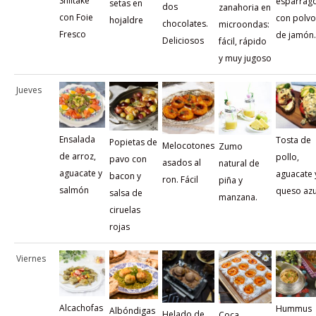
Shiitake
espárrag
setas en
dos
zanahoria en
con Foie
con polvo
hojaldre
chocolates.
microondas:
Fresco
de jamón.
Deliciosos
fácil, rápido
y muy jugoso
Jueves
Ensalada
Tosta de
Popietas de
Melocotones
Zumo
de arroz,
pollo,
pavo con
asados al
natural de
aguacate y
aguacate 
bacon y
ron. Fácil
piña y
salmón
queso azu
salsa de
manzana.
ciruelas
rojas
Viernes
Alcachofas
Hummus
Albóndigas
Helado de
Coca