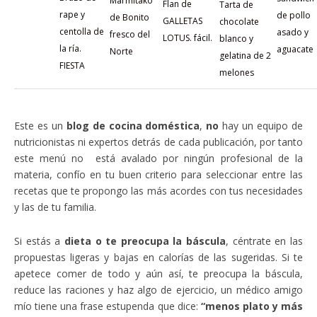
Marmitako
Flan de
Tarta de
rape y
de pollo
de Bonito
GALLETAS
chocolate
centolla de
asado y
fresco del
LOTUS. fácil.
blanco y
la ría.
aguacate
Norte
gelatina de 2
FIESTA
melones
Este es un
blog de cocina doméstica
,
no
hay un equipo de
nutricionistas ni expertos detrás de cada publicación, por tanto
este menú no está avalado por ningún profesional de la
materia, confío en tu buen criterio para seleccionar entre las
recetas que te propongo las más acordes con tus necesidades
y las de tu familia.
Si estás a
dieta o te preocupa la báscula
, céntrate en las
propuestas ligeras y bajas en calorías de las sugeridas. Si te
apetece comer de todo y aún así, te preocupa la báscula,
reduce las raciones y haz algo de ejercicio, un médico amigo
mío tiene una frase estupenda que dice:
“menos plato y más