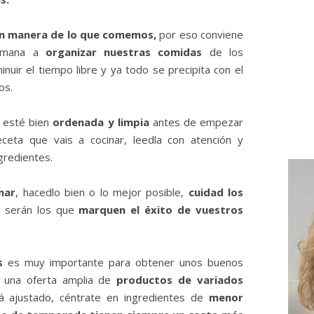
an manera de lo que comemos,
por eso conviene
semana a
organizar nuestras comidas
de los
nuir el tiempo libre y ya todo se precipita con el
os.
e esté bien
ordenada y limpia
antes de empezar
eceta que vais a cocinar, leedla con atención y
gredientes.
nar
, hacedlo bien o lo mejor posible,
cuidad los
 serán los que
marquen el éxito de vuestros
s
es muy importante para obtener unos buenos
ay una oferta amplia de
productos de variados
á ajustado, céntrate en ingredientes de
menor