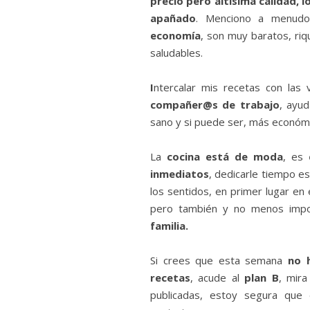
precio pero altísima calidad,
apañado
. Menciono a menud
economía
, son muy baratos, riq
saludables.
I
ntercalar mis recetas con las
compañer@s de trabajo
, ayu
sano y si puede ser, más económ
La
cocina está de moda
, es
inmediatos
, dedicarle tiempo e
los sentidos, en primer lugar en 
pero también y no menos imp
familia.
Si crees que esta semana
no 
recetas
, acude al
plan B
, mir
publicadas, estoy segura que 