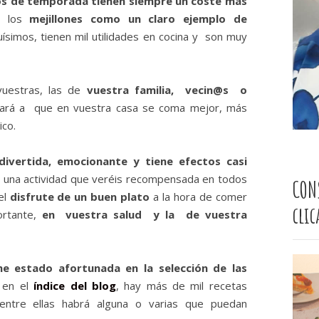
 los de temporada tienen siempre un coste más
o los
mejillones como un claro ejemplo de
uísimos, tienen mil utilidades en cocina y son muy
 vuestras, las de
vuestra familia, vecin@s o
dará a que en vuestra casa se coma mejor, más
ico.
divertida, emocionante y tiene efectos casi
s una actividad que veréis recompensada en todos
CON
el
disfrute de un buen plato
a la hora de comer
cli
ortante,
en vuestra salud y la de vuestra
he estado afortunada en la selección de las
a en el
índice del blog
, hay más de mil recetas
entre ellas habrá alguna o varias que puedan