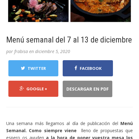
Menú semanal del 7 al 13 de diciembre
por
frabisa
en
diciembre 5, 2020
TWITTER
FACEBOOK
GOOGLE +
DESCARGAR EN PDF
Una semana más llegamos al día de publicación del
Menú
Semanal. Como siempre viene
lleno de propuestas que
espero os ayuden
a la hora de poner vuestra mesa los