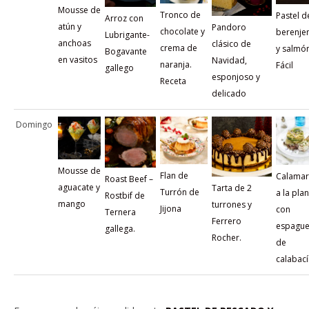
Mousse de
Tronco de
Pastel d
Arroz con
atún y
Pandoro
chocolate y
berenje
Lubrigante-
anchoas
clásico de
crema de
y salmón
Bogavante
en vasitos
Navidad,
naranja.
Fácil
gallego
esponjoso y
Receta
delicado
Domingo
Mousse de
Flan de
Calamar
Roast Beef –
aguacate y
Tarta de 2
Turrón de
a la pla
Rostbif de
mango
turrones y
Jijona
con
Ternera
Ferrero
espaguet
gallega.
Rocher.
de
calabací