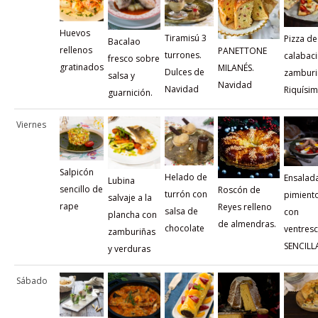
Huevos
Tiramisú 3
Pizza de
Bacalao
rellenos
PANETTONE
turrones.
calabaci
fresco sobre
gratinados
MILANÉS.
Dulces de
zamburi
salsa y
Navidad
Navidad
Riquísi
guarnición.
Viernes
Salpicón
Helado de
Ensalad
Lubina
sencillo de
Roscón de
turrón con
pimient
salvaje a la
rape
Reyes relleno
salsa de
con
plancha con
de almendras.
chocolate
ventresc
zamburiñas
SENCILL
y verduras
Sábado