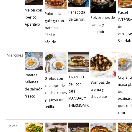
Melón con
Panacotta
Pastel
Pulpo a la
ibérico.
Polvorones de
de turrón.
INTEGR
gallega con
Aperitivo
canela y
de
patatas –
almendra
verduras
Fácil y
Saludab
rápido
Miércoles
Patatas
TIRAMISÚ
Crujient
Grelos con
rellenas
Bombas de
de licor
masa ph
cachopo de
de salmón
crema y
café.
de
chicharrones
fresco
chocolate
MANUAL Y
espinaca
y queso de
THERMOMIX
queso d
tetilla.
cabra
Jueves