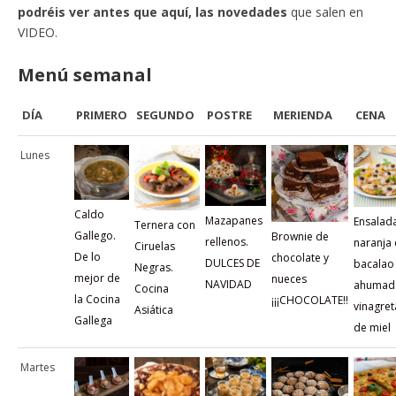
podréis ver antes que aquí, las novedades
que salen en
VIDEO.
Menú semanal
DÍA
PRIMERO
SEGUNDO
POSTRE
MERIENDA
CENA
Lunes
Caldo
Mazapanes
Ensalad
Ternera con
Gallego.
Brownie de
rellenos.
naranja
Ciruelas
De lo
chocolate y
DULCES DE
bacalao
Negras.
mejor de
nueces
NAVIDAD
ahumad
Cocina
la Cocina
¡¡¡CHOCOLATE!!
vinagret
Asiática
Gallega
de miel
Martes