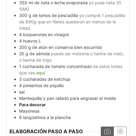
350
ml
de nata o leche evaporada
yo puse nata 35
%MG
300
g
de lomos de pescadilla
yo compré 1 pescadilla
de 690g que en filetes quedaron en menos de la
mitad
4
boquerones en vinagre
4
huevos L
200
g
de atún en conserva bien escurrido
20
g
de sémola
puede ser maizena o harina de maíz,
o harina de trigo
1
cucharada de tomate concentrado
de estos botes
que ves
aquí
3
cucharadas de ketchup
4
pimientos de piquillo
sal
Mantequilla y pan rallado para engrasar el molde
Para decorar
Mayonesa
6
langostinos a la plancha
ELABORACIÓN PASO A PASO