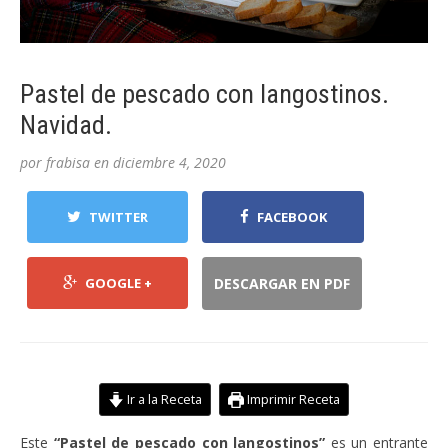
Pastel de pescado con langostinos.
Navidad.
por
frabisa
en
diciembre 4, 2020
TWITTER
FACEBOOK
GOOGLE +
DESCARGAR EN PDF
Ir a la Receta
Imprimir Receta
Este
“Pastel de pescado con langostinos”
es un entrante