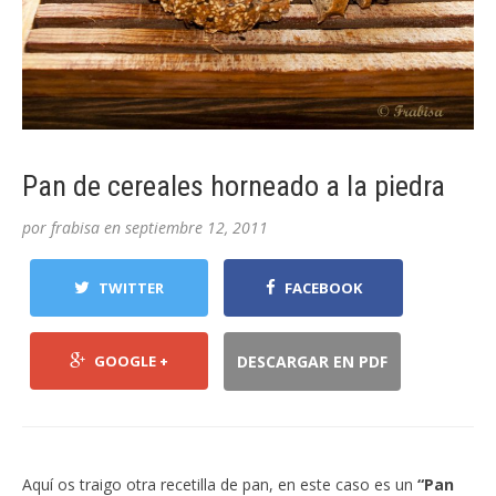
Pan de cereales horneado a la piedra
por
frabisa
en
septiembre 12, 2011
TWITTER
FACEBOOK
GOOGLE +
DESCARGAR EN PDF
Aquí os traigo otra recetilla de pan, en este caso es un
“Pan