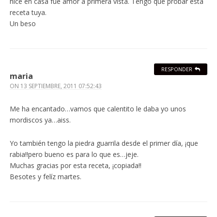
hice en casa fue amor a primera vista. Tengo que probar esta
receta tuya.
Un beso
RESPONDER
maria
ON
13 SEPTIEMBRE, 2011 07:52:43
Me ha encantado…vamos que calentito le daba yo unos
mordiscos ya…aiss.
Yo también tengo la piedra guarrila desde el primer día, ¡que
rabia!!pero bueno es para lo que es…jeje.
Muchas gracias por esta receta, ¡copiada!!
Besotes y felíz martes.