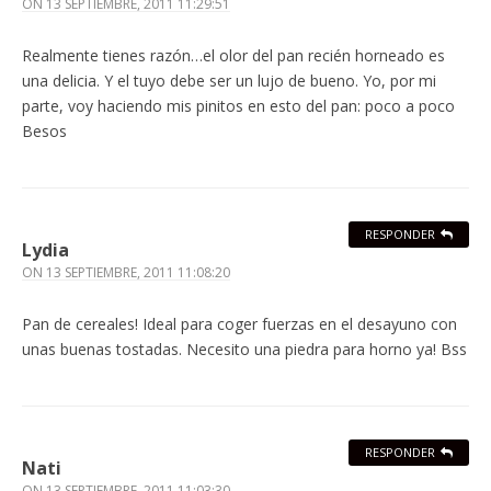
ON
13 SEPTIEMBRE, 2011 11:29:51
Realmente tienes razón…el olor del pan recién horneado es
una delicia. Y el tuyo debe ser un lujo de bueno. Yo, por mi
parte, voy haciendo mis pinitos en esto del pan: poco a poco
Besos
RESPONDER
Lydia
ON
13 SEPTIEMBRE, 2011 11:08:20
Pan de cereales! Ideal para coger fuerzas en el desayuno con
unas buenas tostadas. Necesito una piedra para horno ya! Bss
RESPONDER
Nati
ON
13 SEPTIEMBRE, 2011 11:03:30