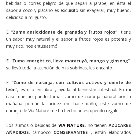
bebidas o corres peligro de que sepan a jarabe, en ésta el
sabor a coco y plátano es exquisito sin exagerar, muy bueno,
delicioso a mi gusto.
El
“Zumo antioxidante de granada y frutos rojos
” , tiene
un sabor muy natural y el sabor a frutos rojos es potente y
muy rico, nos entusiasmó.
El “
Zumo energético, lleva maracuyá, mango y ginseng
“,
se llevó toda la atención de mis sobrinas, les encantó.
El
“Zumo de naranja, con cultivos activos y diente de
león
“, es rico en fibra y ayuda al bienestar intestinal. En mi
caso que no puedo tomar zumo de naranja natural por la
mañana porque la acidez me hace daño, este zumo de
naranja de Via Nature me ha hecho un estupendo regalo.
Los zumos o bebidas de
VIA NATURE
, no tienen
AZÚCARES
AÑADIDOS
, tampoco
CONSERVANTES
, están elaborados