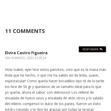
11 COMMENTS
RESPONDER
Elvira Castro Figueira
ON
18 MARZO, 2023 23:35:24
Hola Isabel, ayer hice estos pancitos, creo que es la masa más
linda que he hecho, o que me ha salido así de linda, suave,
espectacular! Como quería hacer bocadillos tipo té de la tarde
los hice de 50 gr y quedaron de un tamaño ideal para lo que
yo quería, ahora el sabor: son deliciosos! Los rellene de
ensalada de huevo unos y ensalada de atún otros y lo salado
del relleno compensó lo dulce de los panes, fueron un éxito
total y rotundo y te doy las gracias por todas la recetas