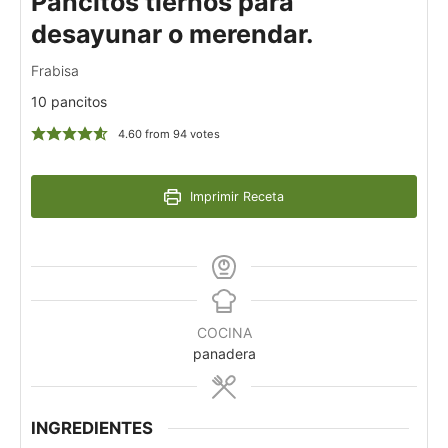
Pancitos tiernos para
desayunar o merendar.
Frabisa
10 pancitos
4.60
from
94
votes
Imprimir Receta
COCINA
panadera
INGREDIENTES