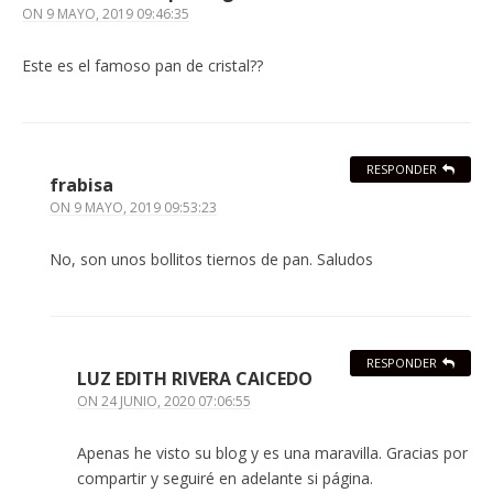
ON
9 MAYO, 2019 09:46:35
Este es el famoso pan de cristal??
RESPONDER
frabisa
ON
9 MAYO, 2019 09:53:23
No, son unos bollitos tiernos de pan. Saludos
RESPONDER
LUZ EDITH RIVERA CAICEDO
ON
24 JUNIO, 2020 07:06:55
Apenas he visto su blog y es una maravilla. Gracias por
compartir y seguiré en adelante si página.