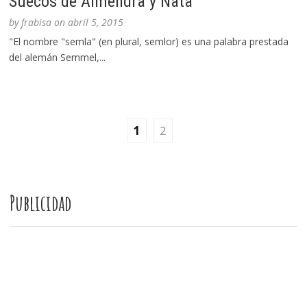
Suecos de Almendra y Nata
by
frabisa
on
abril 5, 2015
"El nombre "semla" (en plural, semlor) es una palabra prestada
del alemán Semmel,...
1
2
Publicidad