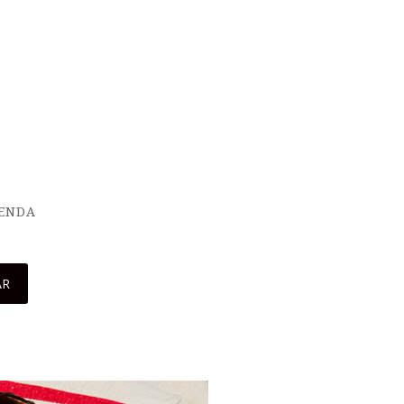
IENDA