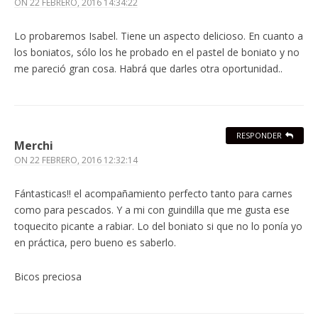
ON
22 FEBRERO, 2016 14:34:22
Lo probaremos Isabel. Tiene un aspecto delicioso. En cuanto a
los boniatos, sólo los he probado en el pastel de boniato y no
me pareció gran cosa. Habrá que darles otra oportunidad..
RESPONDER
Merchi
ON
22 FEBRERO, 2016 12:32:14
Fántasticas!! el acompañamiento perfecto tanto para carnes
como para pescados. Y a mi con guindilla que me gusta ese
toquecito picante a rabiar. Lo del boniato si que no lo ponía yo
en práctica, pero bueno es saberlo.
Bicos preciosa