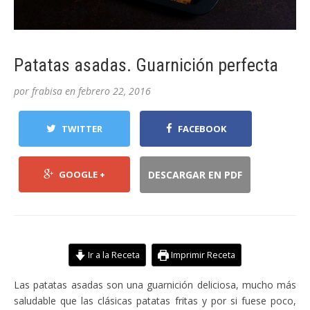
Patatas asadas. Guarnición perfecta
por
frabisa
en
febrero 22, 2016
TWITTER
FACEBOOK
GOOGLE +
DESCARGAR EN PDF
Ir a la Receta
Imprimir Receta
Las patatas asadas son una guarnición deliciosa, mucho más
saludable que las clásicas patatas fritas y por si fuese poco,