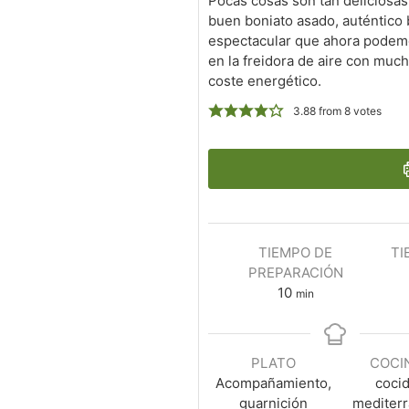
Pocas cosas son tan deliciosa
buen boniato asado, auténtico
espectacular que ahora podem
en la freidora de aire con mu
coste energético.
3.88
from
8
votes
TIEMPO DE
TI
PREPARACIÓN
10
min
PLATO
COCI
Acompañamiento,
coci
guarnición
mediter