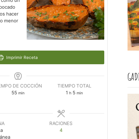
s como un
 bocado
os hacer
cho menor
Imprimir Receta
GAD
EMPO DE COCCIÓN
TIEMPO TOTAL
55
1
5
min
h
min
NA
RACIONES
da
4
ránea