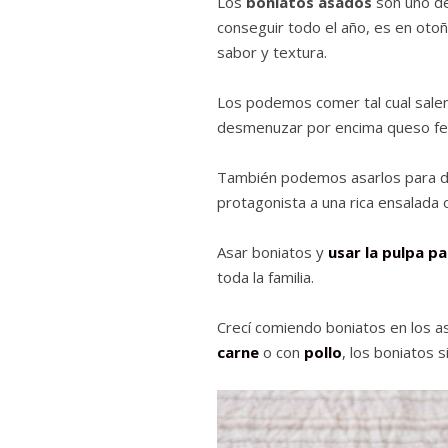
Los
boniatos asados
son uno de
conseguir todo el año, es en ot
sabor y textura.
Los podemos comer tal cual salen
desmenuzar por encima queso fet
También podemos asarlos para de
protagonista a una rica ensalada 
Asar boniatos y
usar la pulpa p
toda la familia.
Crecí comiendo boniatos en los a
carne
o con
pollo
, los boniatos 