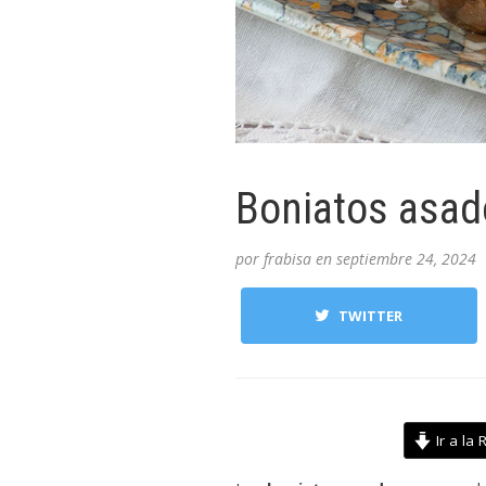
Boniatos asado
por
frabisa
en
septiembre 24, 2024
TWITTER
Ir a la 