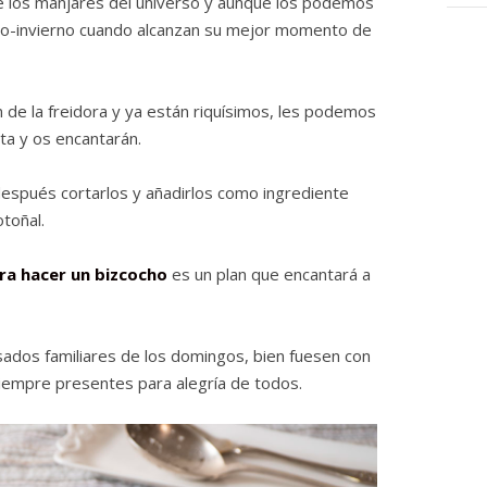
 los manjares del universo y aunque los podemos
oño-invierno cuando alcanzan su mejor momento de
 de la freidora y ya están riquísimos, les podemos
a y os encantarán.
spués cortarlos y añadirlos como ingrediente
otoñal.
ara hacer un bizcocho
es un plan que encantará a
sados familiares de los domingos, bien fuesen con
siempre presentes para alegría de todos.