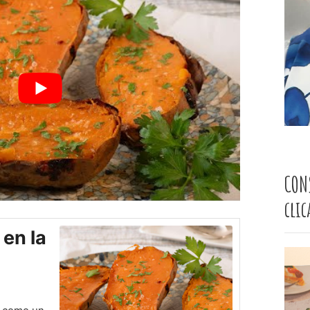
CON
cli
en la