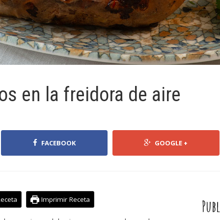
s en la freidora de aire
FACEBOOK
GOOGLE +
Receta
Imprimir Receta
Publ