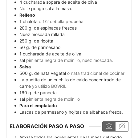
4
cucharada sopera de aceite de oliva
No le pongo sal a la masa.
Relleno
1
chalota
o 1/2 cebolla pequeña
200
g.
de espinacas frescas
Nuez moscada rallada
250
g.
de ricotta
50
g.
de parmesano
1
cucharada de aceite de oliva
sal
pimienta negra de molinillo, nuez moscada.
Salsa
500
g.
de nata vegetal
o nata tradicional de cocinar
La puntita de un cuchillo de caldo concentrado de
carne
yo utilizo BOVRIL
160
g.
de panceta
sal
pimienta negra de molinillo
Para el emplatado
Lascas de parmesano y hojitas de albahaca fresca.
ELABORACIÓN PASO A PASO
Amasa todos los ingredientes de la masa del modo