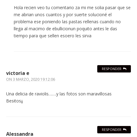
Hola recien veo tu comentario za mi me solia pasar que se
me abrian unos cuantos y por suerte solucioné el
problema ese poniendo las pastas rellenas cuando no
llega al macimo de ebullicionun poquito antes le das
tiempo para que sellen esoero les sirva
RESPONDER
victoria e
ON
3 MARZO, 2020 19:12:06
Una delicia de raviolis…….y las fotos son maravillosas
Besitos¡¡
RESPONDER
Alessandra