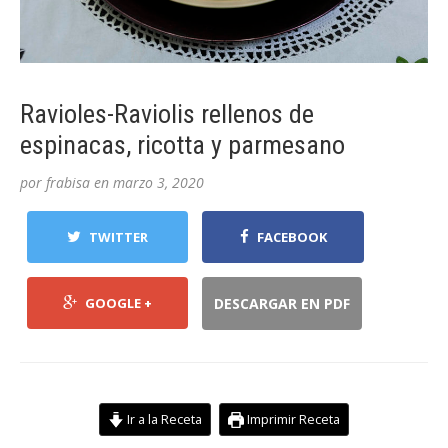
Ravioles-Raviolis rellenos de
espinacas, ricotta y parmesano
por
frabisa
en
marzo 3, 2020
TWITTER
FACEBOOK
GOOGLE +
DESCARGAR EN PDF
Ir a la Receta
Imprimir Receta