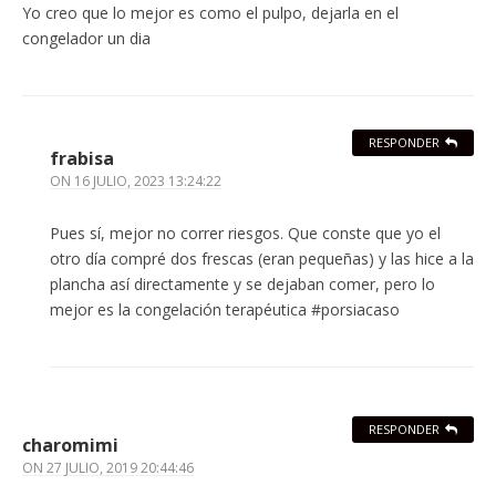
Yo creo que lo mejor es como el pulpo, dejarla en el
congelador un dia
RESPONDER
frabisa
ON
16 JULIO, 2023 13:24:22
Pues sí, mejor no correr riesgos. Que conste que yo el
otro día compré dos frescas (eran pequeñas) y las hice a la
plancha así directamente y se dejaban comer, pero lo
mejor es la congelación terapéutica #porsiacaso
RESPONDER
charomimi
ON
27 JULIO, 2019 20:44:46