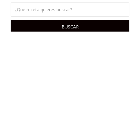
© lacocinadefrabisa.lavozdegalicia.es 2015