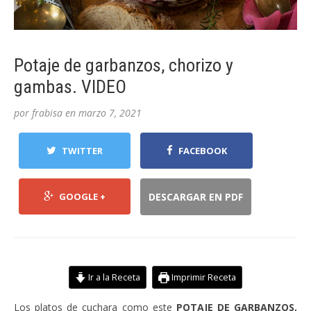
Potaje de garbanzos, chorizo y
gambas. VIDEO
por
frabisa
en
marzo 7, 2021
TWITTER
FACEBOOK
GOOGLE +
DESCARGAR EN PDF
Ir a la Receta
Imprimir Receta
Los platos de cuchara como este
POTAJE DE GARBANZOS,