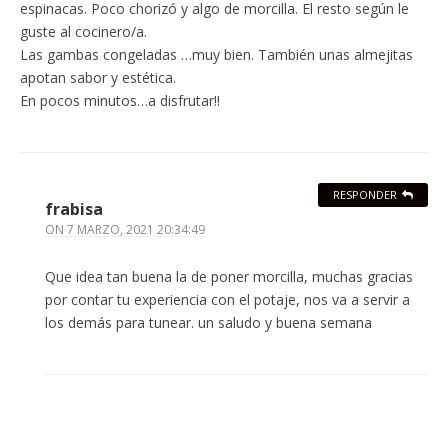
espinacas. Poco chorizó y algo de morcilla. El resto según le
guste al cocinero/a.
Las gambas congeladas …muy bien. También unas almejitas
apotan sabor y estética.
En pocos minutos…a disfrutar!!
RESPONDER
frabisa
ON
7 MARZO, 2021 20:34:49
Que idea tan buena la de poner morcilla, muchas gracias
por contar tu experiencia con el potaje, nos va a servir a
los demás para tunear. un saludo y buena semana