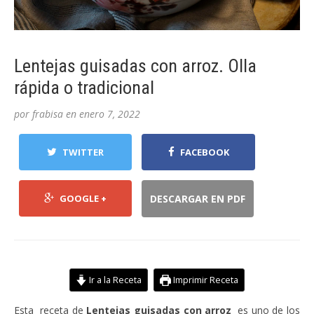
Lentejas guisadas con arroz. Olla
rápida o tradicional
por
frabisa
en
enero 7, 2022
TWITTER
FACEBOOK
GOOGLE +
DESCARGAR EN PDF
Ir a la Receta
Imprimir Receta
Esta receta de
Lentejas guisadas con arroz
es uno de los