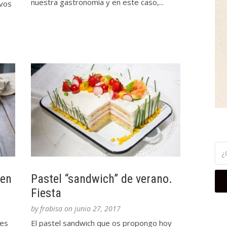
nuestra gastronomía y en este caso,...
evos
 en
Pastel “sandwich” de verano.
Fiesta
by
frabisa
on
junio 27, 2017
 es
El pastel sandwich que os propongo hoy