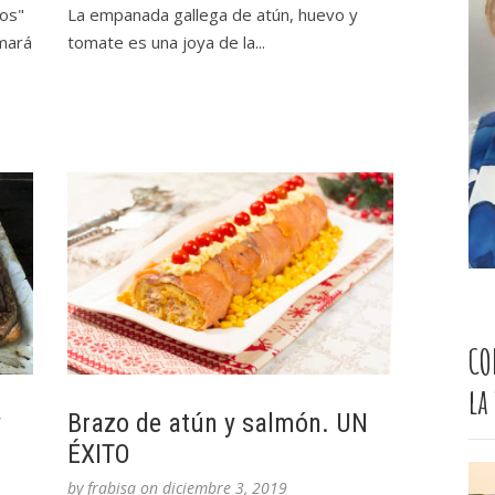
nos"
La empanada gallega de atún, huevo y
smará
tomate es una joya de la...
CO
la
y
Brazo de atún y salmón. UN
ÉXITO
by
frabisa
on
diciembre 3, 2019