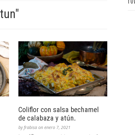
Pu
tun"
Coliflor con salsa bechamel
de calabaza y atún.
by
frabisa
on
enero 7, 2021