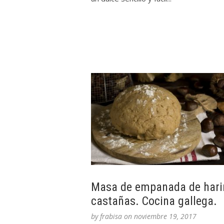
Masa de empanada de hari
castañas. Cocina gallega.
by
frabisa
on
noviembre 19, 2017