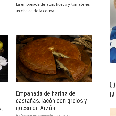
La empanada de atún, huevo y tomate es
un clásico de la cocina...
CO
la
Empanada de harina de
castañas, lacón con grelos y
queso de Arzúa.
 ,
by
frabisa
on
noviembre 21, 2017