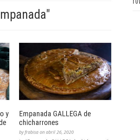
Pu
"empanada"
o y
Empanada GALLEGA de
de
chicharrones
by
frabisa
on
abril 26, 2020