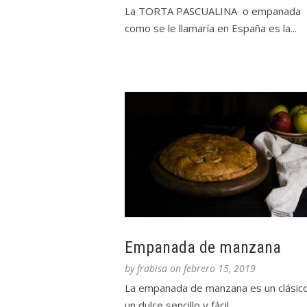
La TORTA PASCUALINA o empanada
como se le llamaría en España es la...
Empanada de manzana
by
frabisa
on
febrero 15, 2019
La empanada de manzana es un clásico
un dulce sencillo y fácil...