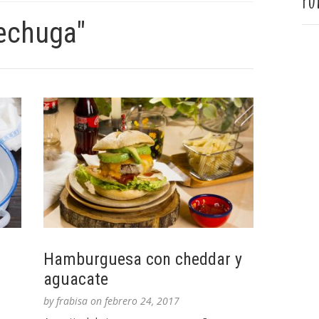
Pu
lechuga"
Hamburguesa con cheddar y
aguacate
by
frabisa
on
febrero 24, 2017