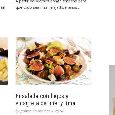
A partir del viernes pongo empeño para
 un
que todo sea más relajado, menos...
Ensalada con higos y
vinagreta de miel y lima
by
frabisa
on
octubre 3, 2016