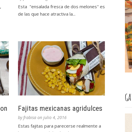
,
Esta "ensalada fresca de dos melones" es
de las que hace atractiva la...
GA
con
Fajitas mexicanas agridulces
by
frabisa
on
julio 4, 2016
Estas fajitas para parecerse realmente a