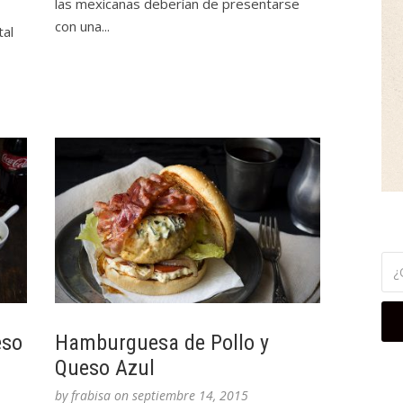
las mexicanas deberían de presentarse
con una...
tal
eso
Hamburguesa de Pollo y
Queso Azul
by
frabisa
on
septiembre 14, 2015