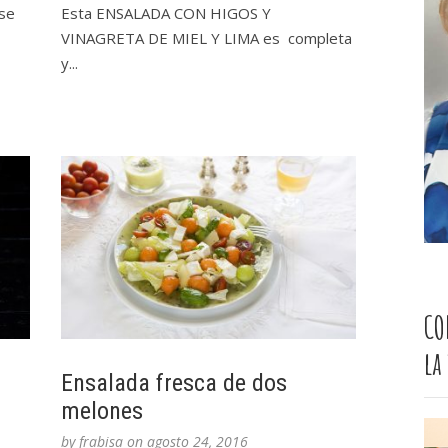
se
Esta ENSALADA CON HIGOS Y
VINAGRETA DE MIEL Y LIMA es completa
y...
CO
la
Ensalada fresca de dos
melones
by
frabisa
on
agosto 24, 2016