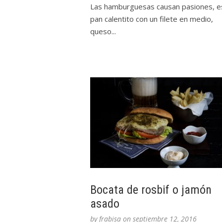
Las hamburguesas causan pasiones, e
pan calentito con un filete en medio,
queso...
Bocata de rosbif o jamón
asado
by
frabisa
on
septiembre 12, 2016