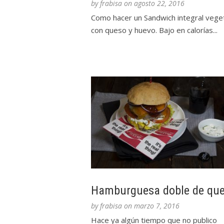
by
frabisa
on
agosto 22, 2016
Como hacer un Sandwich integral vege
con queso y huevo. Bajo en calorías...
Hamburguesa doble de qu
by
frabisa
on
marzo 7, 2016
Hace ya algún tiempo que no publico