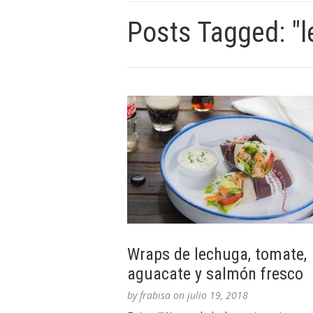
Posts Tagged: "
Wraps de lechuga, tomate,
aguacate y salmón fresco
by
frabisa
on
julio 19, 2018