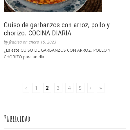
Guiso de garbanzos con arroz, pollo y
chorizo. COCINA DIARIA
by
frabisa
on
enero 15, 2023
¿Es este GUISO DE GARBANZOS CON ARROZ, POLLO Y
CHORIZO para un día...
‹
1
2
3
4
5
›
»
Publicidad