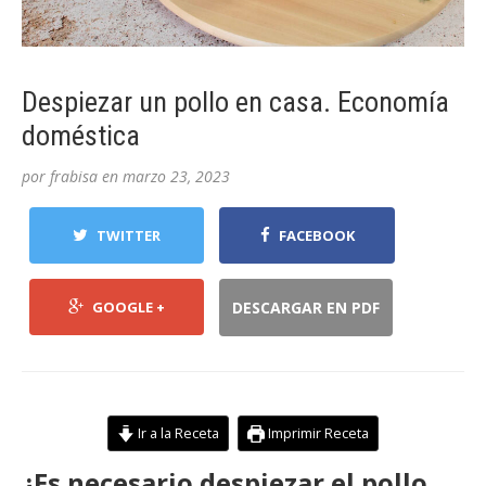
Despiezar un pollo en casa. Economía
doméstica
por
frabisa
en
marzo 23, 2023
TWITTER
FACEBOOK
GOOGLE +
DESCARGAR EN PDF
Ir a la Receta
Imprimir Receta
¿Es necesario despiezar el pollo