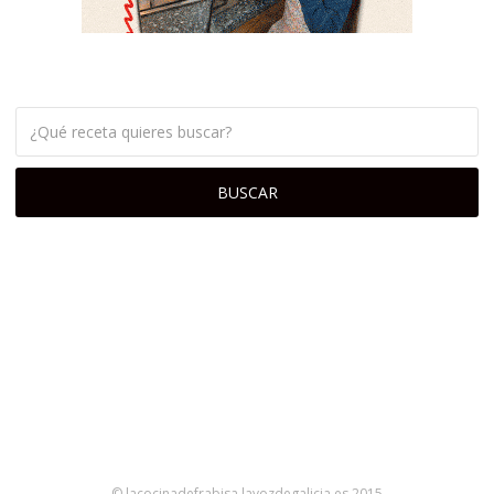
© lacocinadefrabisa.lavozdegalicia.es 2015