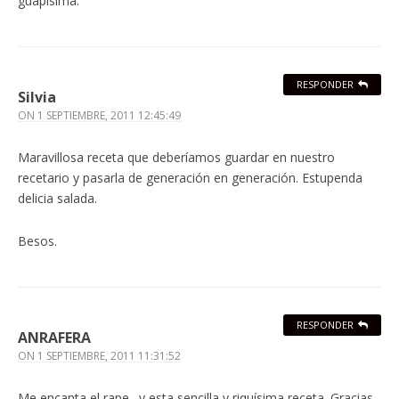
guapisima.
RESPONDER
Silvia
ON
1 SEPTIEMBRE, 2011 12:45:49
Maravillosa receta que deberíamos guardar en nuestro
recetario y pasarla de generación en generación. Estupenda
delicia salada.
Besos.
RESPONDER
ANRAFERA
ON
1 SEPTIEMBRE, 2011 11:31:52
Me encanta el rape…y esta sencilla y riquísima receta. Gracias