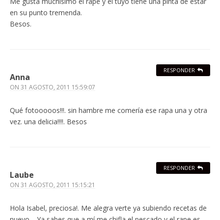
Me gusta muchísimo el rape y el tuyo tiene una pinta de estar
en su punto tremenda.
Besos.
RESPONDER
Anna
ON
31 AGOSTO, 2011 15:59:07
Qué fotooooos!!!. sin hambre me comería ese rapa una y otra
vez. una delicia!!!!. Besos
RESPONDER
Laube
ON
31 AGOSTO, 2011 15:15:21
Hola Isabel, preciosa!. Me alegra verte ya subiendo recetas de
nuevo… Ya sabes que a mí me chifla el pescado y el rape es