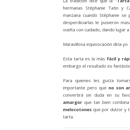
La tradición dice que la
“Tarta
hermanas Stéphanie Tatin y Ca
manzana cuando Stéphanie se p
desperdiciarlas le pusieron ma
vuelta con cuidado, dando lugar a 
Maravillosa equivocación diría yo.
Esta tarta es la más
fácil y ráp
embargo el resultado es fantástic
Para quienes les gusta toma
importante pero que
no son a
convertirá sin duda en su fav
amargor
que tan bien combina
melocotones
que por dulzor y t
tarta.