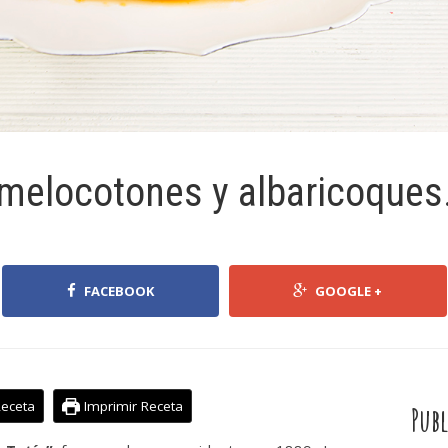
 melocotones y albaricoques.
FACEBOOK
GOOGLE +
Receta
Imprimir Receta
Publ