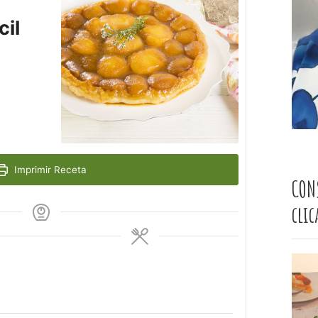
cil
Imprimir Receta
CON
cli