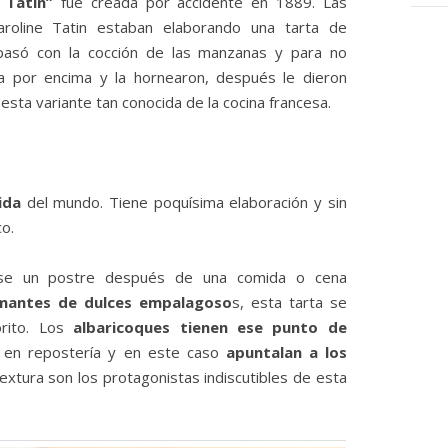
 Tatín”
fue creada por accidente en 1889. Las
roline Tatin estaban elaborando una tarta de
asó con la cocción de las manzanas y para no
sa por encima y la hornearon, después le dieron
esta variante tan conocida de la cocina francesa.
ida
del mundo. Tiene poquísima elaboración y sin
o.
rse un postre después de una comida o cena
mantes de dulces empalagoso
s, esta tarta se
orito. Los
albaricoques tienen ese punto de
 en repostería y en este caso
apuntalan a los
extura son los protagonistas indiscutibles de esta