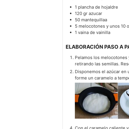
1
plancha de hojaldre
120
gr
azucar
50
mantequillaa
5
melocotones y unos 10 o
1
vaina de vainilla
ELABORACIÓN PASO A P
Pelamos los melocotones y 
retirando las semillas. Re
Disponemos el azúcar en 
forme un caramelo a temp
Con el caramelo caliente 