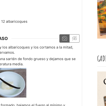
 12 albaricoques
ASO
los albaricoques y los cortamos a la mitad,
servamos.
GAD
una sartén de fondo grueso y dejamos que se
eratura media.
y formado, bajamos el fuego al mínimo y