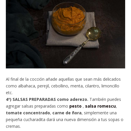
Al final de la cocción añade aquellas que sean más delicados
como albahaca, perejil, cebollino, menta, cilantro, limoncillo
etc.
4º) SALSAS PREPARADAS como aderezo.
También puedes
agregar salsas preparadas como
pesto
,
salsa romescu
,
tomate concentrado
,
carne de ñora
, simplemente una
pequeña cucharadita dará una nueva dimensión a tus sopas o
cremas.