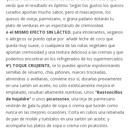
verás que el resultado es óptimo. Según tus gustos los quesos
curados aportan mucho sabor, pero el mascarpone, los
quesos de oveja, parmesano, o grana padano dotarán tu
plato de verduras en un espectáculo de cremosidad.
o el MISMO EFECTO SIN LÁCTEO
, para intolerantes, veganos
o alérgicos se puedo optar por añadir leche de coco que
queda muy suave, o cualquiera de las natas vegetales que
aportan cremosidad y una textura deliciosa a las cremas y que
podemos encontrar en los refrigerados de los supermercados.
6º) TOQUE CRUJIENTE,
se lo puedes aportar espolvoreando
semillas de sésamo, chía, piñones, nueces troceadas,
almendras o avellanas, conviene eso sí, dorarlas previamente
en una sartén sin aceite, no sólo esteticamente mejora el
emplatado, resultan altamente nutritivas. Unos
“Bastoncillos
de hojaldre”
o unos
picatostes
, una teja de parmesano
vestirán de gala tu plato de sopa o crema que lucirán como
nunca en las mejores ocasiónes. Corta en cubos una rebanada
de pan de molde y tuéstalos en una sartén sin aceite, y
acompaña tus platos de sopa o crema con picatostes.