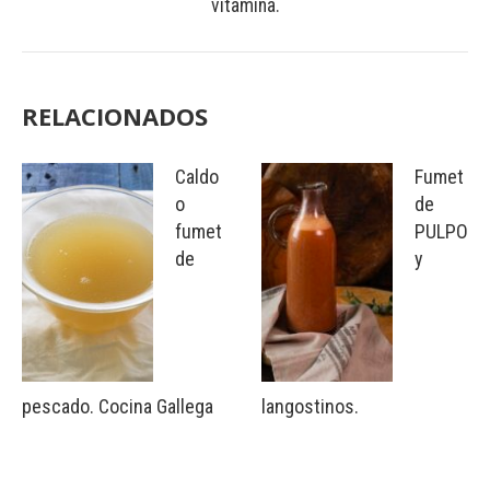
vitamina.
RELACIONADOS
Caldo
Fumet
o
de
fumet
PULPO
de
y
pescado. Cocina Gallega
langostinos.