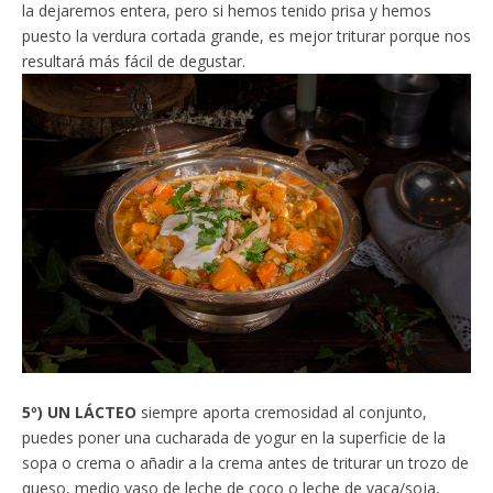
la dejaremos entera, pero si hemos tenido prisa y hemos
puesto la verdura cortada grande, es mejor triturar porque nos
resultará más fácil de degustar.
5º) UN LÁCTEO
siempre aporta cremosidad al conjunto,
puedes poner una cucharada de yogur en la superficie de la
sopa o crema o añadir a la crema antes de triturar un trozo de
queso, medio vaso de leche de coco o leche de vaca/soja,