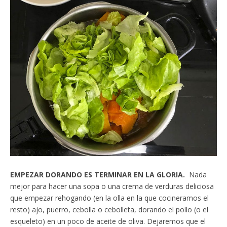
EMPEZAR DORANDO ES TERMINAR EN LA GLORIA.
Nada
mejor para hacer una sopa o una crema de verduras deliciosa
que empezar rehogando (en la olla en la que cocineramos el
resto) ajo, puerro, cebolla o cebolleta, dorando el pollo (o el
esqueleto) en un poco de aceite de oliva. Dejaremos que el