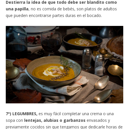
Destierra la idea de que todo debe ser blandito como
una papilla
, no es comida de bebés, son platos de adultos
que pueden encontrarse partes duras en el bocado.
7º) LEGUMBRES,
es muy fácil completar una crema o una
sopa con
lentejas, alubias o garbanzos
envasados y
previamente cocidos sin que tengamos que dedicarle horas de