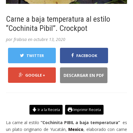
Carne a baja temperatura al estilo
“Cochinita Pibil”. Crockpot
por
frabisa
en
octubre 13, 2020
TWITTER
FACEBOOK
GOOGLE +
DESCARGAR EN PDF
Ir a la Receta
Imprimir Receta
La carne al estilo
“Cochinita PIBIL a baja temperatura”
es
un plato originario de Yucatán,
Mexico
, elaborado con carne