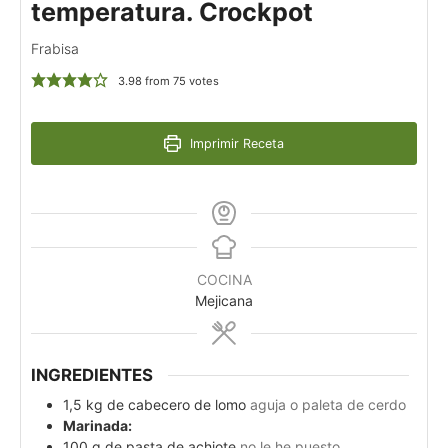
temperatura. Crockpot
Frabisa
3.98
from
75
votes
Imprimir Receta
COCINA
Mejicana
INGREDIENTES
1,5
kg
de cabecero de lomo
aguja o paleta de cerdo
Marinada:
100
g
de pasta de achiote
no le he puesto