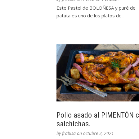
Este Pastel de BOLOÑESA y puré de
patata es uno de los platos de...
Pollo asado al PIMENTÓN 
salchichas.
by
frabisa
on
octubre 3, 2021