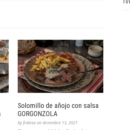
Pu
Solomillo de añojo con salsa
a
GORGONZOLA
by
frabisa
on
diciembre 13, 2021