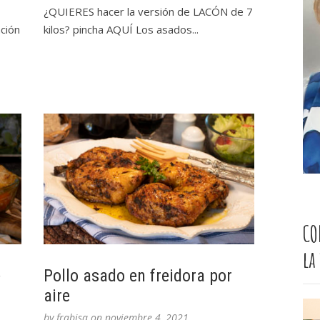
¿QUIERES hacer la versión de LACÓN de 7
ción
kilos? pincha AQUÍ Los asados...
CO
la
é
Pollo asado en freidora por
aire
by
frabisa
on
noviembre 4, 2021