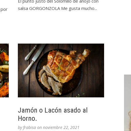
El punto justo del Solomillo de añojo con
salsa GORGONZOLA Me gusta mucho...
 por
Jamón o Lacón asado al
Horno.
by
frabisa
on
noviembre 22, 2021