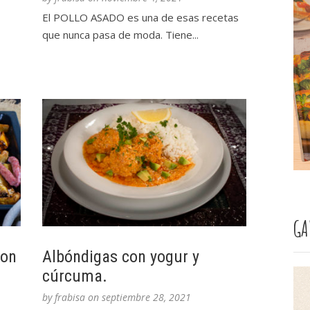
El POLLO ASADO es una de esas recetas
que nunca pasa de moda. Tiene...
GA
con
Albóndigas con yogur y
cúrcuma.
by
frabisa
on
septiembre 28, 2021