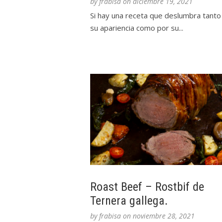
by
frabisa
on
diciembre 19, 2021
Si hay una receta que deslumbra tanto
su apariencia como por su...
Roast Beef – Rostbif de
Ternera gallega.
by
frabisa
on
noviembre 28, 2021