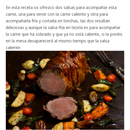
En esta receta os ofrezco dos salsas para acompañar esta
carne, una para servir con la carne caliente y otra para
acompañarla fría y cortada en lonchas, las dos resultan
deliciosas y aunque la salsa fría en teoría es para acompañar
la carne que ha sobrado y que ya no está caliente, si la ponéis
en la mesa desaparecerá al mismo tiempo que la salsa
caliente.