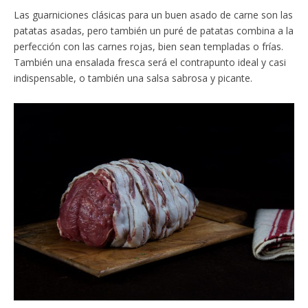
Las guarniciones clásicas para un buen asado de carne son las
patatas asadas, pero también un puré de patatas combina a la
perfección con las carnes rojas, bien sean templadas o frías.
También una ensalada fresca será el contrapunto ideal y casi
indispensable, o también una salsa sabrosa y picante.