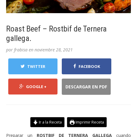
Roast Beef – Rostbif de Ternera
gallega.
por
frabisa
en
noviembre 28, 2021
TWITTER
FACEBOOK
GOOGLE +
DESCARGAR EN PDF
Ir a la Receta
Imprimir Receta
Preparar un
ROSTBIF DE TERNERA GALLEGA
cuando