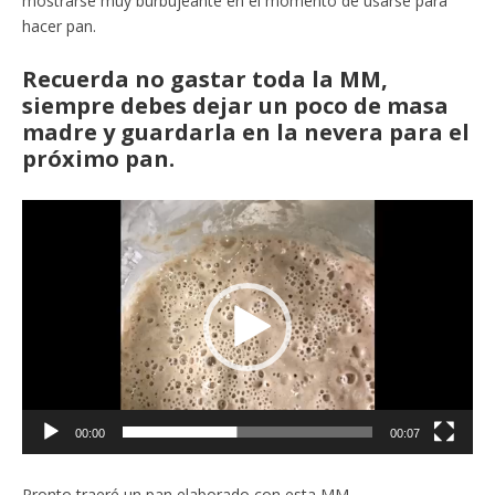
mostrarse muy burbujeante en el momento de usarse para
hacer pan.
Recuerda no gastar toda la MM,
siempre debes dejar un poco de masa
madre y guardarla en la nevera para el
próximo pan.
Reproductor
de
vídeo
00:00
00:07
Pronto traeré un pan elaborado con esta MM.