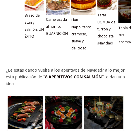
Tarta
Brazo de
Carne asada
Flan
BOMBA de
atún y
al horno.
Napolitano:
Tabla d
turrón y
salmón. UN
GUARNICIÓN
cremoso,
sus
chocolate.
ÉXITO
suave y
acompa
¡Navidad!
delicioso.
¿Le estás dando vuelta a los aperitivos de Navidad? a lo mejor
esta publicación de
“8 APERITIVOS CON SALMÓN”
te dan una
idea