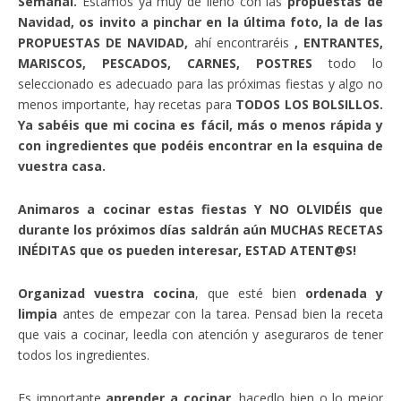
Semanal.
Estamos ya muy de lleno con las
propuestas de
Navidad, os invito a pinchar en la última foto, la de las
PROPUESTAS DE NAVIDAD,
ahí encontraréis
, ENTRANTES,
MARISCOS, PESCADOS, CARNES, POSTRES
todo lo
seleccionado es adecuado para las próximas fiestas y algo no
menos importante, hay recetas para
TODOS LOS BOLSILLOS.
Ya sabéis que mi cocina es fácil, más o menos rápida y
con ingredientes que podéis encontrar en la esquina de
vuestra casa.
Animaros a cocinar estas fiestas Y NO OLVIDÉIS que
durante los próximos días saldrán aún MUCHAS RECETAS
INÉDITAS que os pueden interesar, ESTAD ATENT@S!
Organizad vuestra cocina
, que esté bien
ordenada y
limpia
antes de empezar con la tarea. Pensad bien la receta
que vais a cocinar, leedla con atención y aseguraros de tener
todos los ingredientes.
Es importante
aprender a cocinar
, hacedlo bien o lo mejor