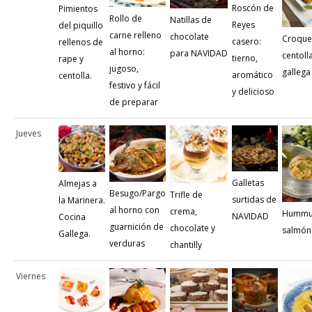
Roscón de
Pimientos
Rollo de
Natillas de
Reyes
del piquillo
carne relleno
chocolate
Croque
casero:
rellenos de
al horno:
para NAVIDAD
centoll
tierno,
rape y
jugoso,
gallega
aromático
centolla.
festivo y fácil
y delicioso
de preparar
Jueves
Galletas
Almejas a
Besugo/Pargo
Trifle de
surtidas de
la Marinera.
al horno con
crema,
Hummu
NAVIDAD
Cocina
guarnición de
chocolate y
salmón.
Gallega.
verduras
chantilly
Viernes