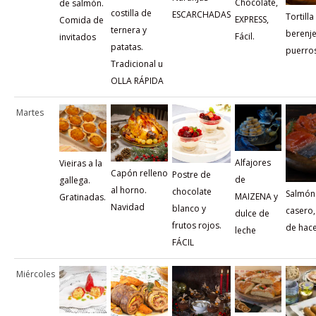
Chocolate,
de salmón.
costilla de
ESCARCHADAS
Tortilla
EXPRESS,
Comida de
ternera y
berenje
Fácil.
invitados
patatas.
puerro
Tradicional u
OLLA RÁPIDA
Martes
Alfajores
Vieiras a la
Capón relleno
Postre de
de
gallega.
al horno.
chocolate
Salmón
MAIZENA y
Gratinadas.
Navidad
blanco y
casero,
dulce de
frutos rojos.
de hac
leche
FÁCIL
Miércoles