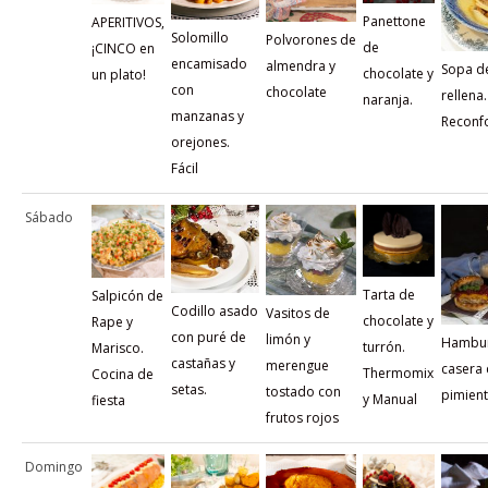
Panettone
APERITIVOS,
Solomillo
Polvorones de
de
¡CINCO en
encamisado
almendra y
Sopa d
chocolate y
un plato!
con
chocolate
rellena.
naranja.
manzanas y
Reconf
orejones.
Fácil
Sábado
Tarta de
Salpicón de
Codillo asado
Vasitos de
chocolate y
Rape y
con puré de
limón y
Hambu
turrón.
Marisco.
castañas y
merengue
casera
Thermomix
Cocina de
setas.
tostado con
pimient
y Manual
fiesta
frutos rojos
Domingo