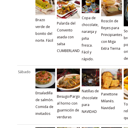
Copa de
Brazo
Roscón de
Pularda del
chocolate,
verde de
Reyes para
Convento
So
naranja y
bonito del
Principiantes
asada con
br
piña
norte. Fácil
con Miga
salsa
po
fresca.
Extra Tierna
CUMBERLAND
ori
Fácil y
de
rápido.
Sábado
Natillas de
Ensaladilla
Panettone
Besugo/Pargo
chocolate
de salmón.
Milanés.
al horno con
To
para
Comida de
Navidad
guarnición de
re
NAVIDAD
invitados
verduras
qu