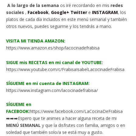
A lo largo de la semana
os iré recordando en mis
redes
sociales
,
Facebook
,
Google+
Twitter
e
INSTAGRAM
, los
platos de cada día incluidos en este menú semanal y también
otros nuevos, puedes seguirme y los tendrás a mano.
VISITA MI TIENDA AMAZON:
https://www.amazon.es/shop/lacocinadefrabisa
SIGUE mis RECETAS en mi canal de YOUTUBE:
https://www.youtube.com/c/FrabisaIsabelLacocinadeFrabisa
SÍGUEME en mi cuenta de INSTAGRAM:
https://www.instagram.com/lacocinadefrabisa/
SÍGUEME en
FACEBOOK:
https://www.facebook.com/LaCocinaDeFrabisa
➡️➡️➡️Espero que te animes a hacer alguna receta de mi
MENÚ SEMANAL
y que la disfrutes con familia, amigos o en
soledad que también solo/a se está muy a gusto.