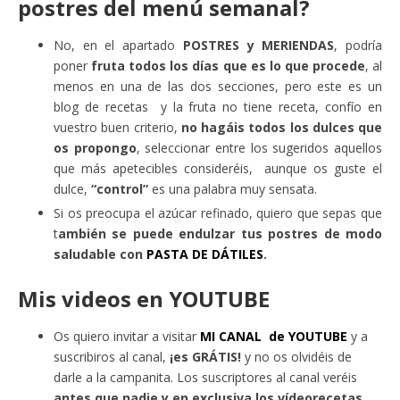
postres del menú semanal?
No, en el apartado
POSTRES y MERIENDAS
, podría
poner
fruta todos los días que es lo que procede
, al
menos en una de las dos secciones, pero este es un
blog de recetas y la fruta no tiene receta, confío en
vuestro buen criterio,
no hagáis todos los dulces que
os propongo
, seleccionar entre los sugeridos aquellos
que más apetecibles consideréis, aunque os guste el
dulce,
“control”
es una palabra muy sensata.
Si os preocupa el azúcar refinado, quiero que sepas que
t
ambién se puede endulzar tus postres de modo
saludable con
PASTA DE DÁTILES
.
Mis videos en YOUTUBE
Os quiero invitar a visitar
MI CANAL de YOUTUBE
y a
suscribiros al canal,
¡es GRÁTIS!
y no os olvidéis de
darle a la campanita. Los suscriptores al canal veréis
antes que nadie y en exclusiva los vídeorecetas