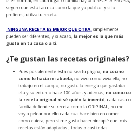
✅ Es normal, en cada lugar o familia hay una RECETA PROPIA,
seguro que está tan rica como la que yo publico y si lo
prefieres, utiliza tu receta.
NINGUNA RECETA ES MEJOR QUE OTRA
,
simplemente
pueden ser diferentes, y si acaso,
la mejor es la que más
gusta en tu casa o a ti
.
¿Te gustan las recetas originales?
Pues posiblemente ésta no sea tu página,
no cocino
como lo hacía mi abuela,
no vivo como vivía ella, no
trabajo en el campo, no gasto la energía que gastaba
ella y su entorno hace 100 años, y además,
no conozco
la receta original ni sé quién la inventó
, cada casa o
familia defiende su receta como la ORIGINAL, no me
voy a pelear por ello cada cual hace bien en comer
como quiera, pero sí me gusta hacer hincapié que mis
recetas están adaptadas , todas o casi todas.