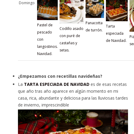
Domingo
Panacotta
Pastel de
Tarta
Codillo asado
de turrón.
pescado
especiada
con puré de
Pi
con
de Navidad.
castañas y
se
langostinos.
setas.
Navidad.
¿Empezamos con recetillas navideñas?
La
TARTA ESPECIADA DE NAVIDAD
es de esas recetas
que año tras año aparece en algún momento en mi
casa, rica, abundante y deliciosa para las lluviosas tardes
de invierno, imprescindible