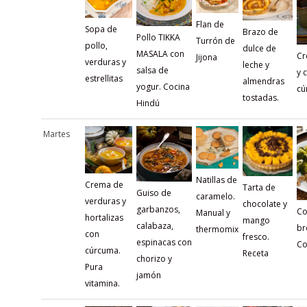
Flan de
Sopa de
Brazo de
Pollo TIKKA
Turrón de
pollo,
dulce de
MASALA con
Cr
Jijona
verduras y
leche y
salsa de
y 
estrellitas
almendras
yogur. Cocina
cú
tostadas.
Hindú
Martes
Natillas de
Crema de
Tarta de
Guiso de
caramelo.
verduras y
chocolate y
garbanzos,
Co
Manual y
hortalizas
mango
calabaza,
br
thermomix
con
fresco.
espinacas con
Co
cúrcuma.
Receta
chorizo y
Pura
jamón
vitamina.