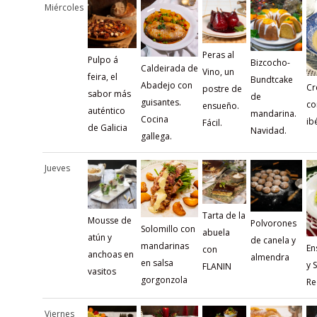
Miércoles
Peras al
Pulpo á
Bizcocho-
Caldeirada de
Vino, un
feira, el
Bundtcake
Abadejo con
Cr
postre de
sabor más
de
guisantes.
co
ensueño.
auténtico
mandarina.
Cocina
ib
Fácil.
de Galicia
Navidad.
gallega.
Jueves
Tarta de la
Mousse de
Polvorones
Solomillo con
abuela
atún y
de canela y
mandarinas
En
con
anchoas en
almendra
en salsa
y 
FLANIN
vasitos
gorgonzola
Re
Viernes