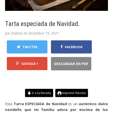
Tarta especiada de Navidad.
por
frabisa
en
diciembre 15, 2021
TWITTER
FACEBOOK
GOOGLE +
DESCARGAR EN PDF
Ir a la Receta
Imprimir Receta
Esta
Tarta ESPECIADA de Navidad
es un
auténtico dulce
navideño que mi familia adora por encima de los