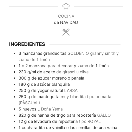
COCINA
de NAVIDAD
INGREDIENTES
3
manzanas grandecitas
GOLDEN O granny smith y
zumo de 1 limón
1
o 2 manzana para decorar y zumo de 1 limón
230
g/ml de aceite
de girasol u oliva
300
g
de azúcar moreno o panela
180
g
de azúcar blanquilla
250
g
de yogur natural
LARSA
250
g
de mantequilla
muy blandita tipo pomada
(PÀSCUAL)
5
huevos L
Doña Yema
820
g
de harina de trigo para repostería
GALLO
12
g
de levadura de repostería
tipo ROYAL
1
cucharadita de vainilla o las semillas de una vaina