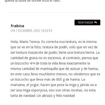
queda la duda de dónde está el fallo.
RESPONDER
frabisa
ON
7 DICIEMBRE, 2022 18:26:54
Hola, María Teresa. Es correcta esa textura, es la misma
que se ve en la foto, textura de pudín, solo que en vez de
ser textura mazacote de pudin, tiene una textura tierna. La
cantidad de grasa no es excesiva, al contrario, piensa que
un bizcocho 4/4 de toda la vida lleva exactamente la
misma cantidad de mantequilla que de azúcar y de harina,
en este caso lleva muchísimo menos, no olvidemos que es
un bizcocho que lleva más de 800 g de harina. La
manzana, el yogur, hacen que pese la miga y jamás va a
ser una miga esponjosa, eso son otras recetas, no esta
tarta de navidad. Un abrazo y feliz navidad