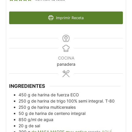
Imprimir Receta
COCINA
panadera
INGREDIENTES
450
g
de harina de fuerza ECO
250
g
de harina de trigo 100% semi integral. T-80
250
g
de harina multicereales
50
g
de harina de centeno integral
850
g/ml de agua
20
g
de sal
300
g
de MASA MADRE muy activa
receta
AQUÍ