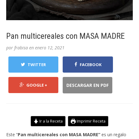
Pan multicereales con MASA MADRE
por
frabisa
en
enero 12, 2021
TWITTER
FACEBOOK
GOOGLE +
DESCARGAR EN PDF
Ir a la Receta
Imprimir Receta
Este “
Pan multicereales con MASA MADRE”
es un regalo