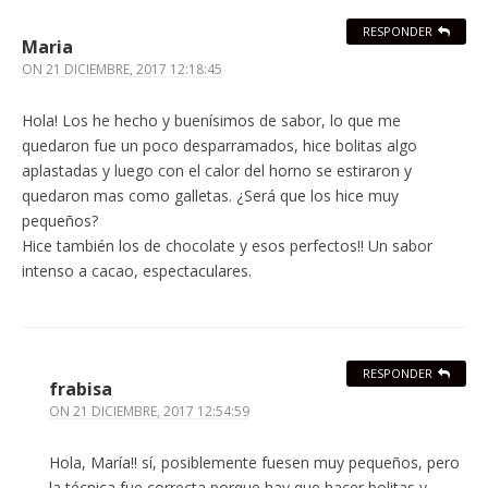
RESPONDER
Maria
ON
21 DICIEMBRE, 2017 12:18:45
Hola! Los he hecho y buenísimos de sabor, lo que me
quedaron fue un poco desparramados, hice bolitas algo
aplastadas y luego con el calor del horno se estiraron y
quedaron mas como galletas. ¿Será que los hice muy
pequeños?
Hice también los de chocolate y esos perfectos!! Un sabor
intenso a cacao, espectaculares.
RESPONDER
frabisa
ON
21 DICIEMBRE, 2017 12:54:59
Hola, María!! sí, posiblemente fuesen muy pequeños, pero
la técnica fue correcta porque hay que hacer bolitas y