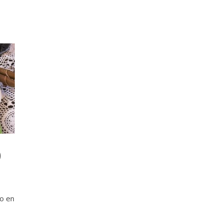
)
ro en