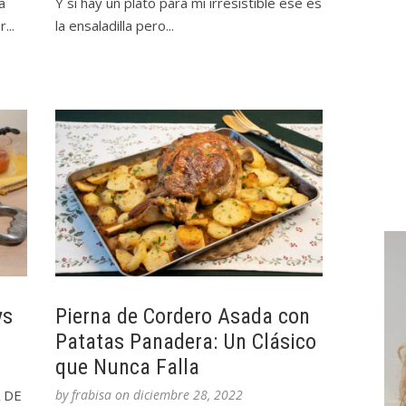
a
Y si hay un plato para mí irresistible ese es
...
la ensaladilla pero...
ys
Pierna de Cordero Asada con
Patatas Panadera: Un Clásico
que Nunca Falla
A DE
by
frabisa
on
diciembre 28, 2022