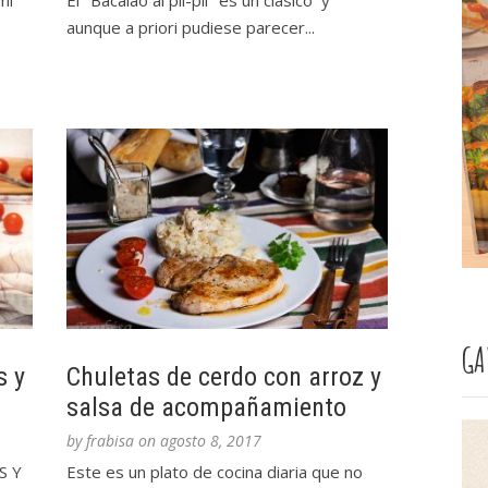
mi
El "Bacalao al pil-pil" es un clásico y
aunque a priori pudiese parecer...
GA
s y
Chuletas de cerdo con arroz y
salsa de acompañamiento
by
frabisa
on
agosto 8, 2017
S Y
Este es un plato de cocina diaria que no