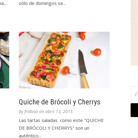
...
sólo de domingos se...
Quiche de Brócoli y Cherrys
by
frabisa
on
abril 13, 2015
Las tartas saladas como este "QUICHE
DE BRÓCOLI Y CHERRYS" son un
auténtico...