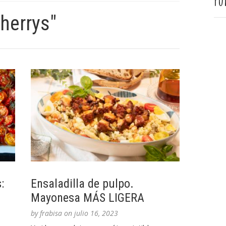
Pu
herrys"
:
Ensaladilla de pulpo.
Mayonesa MÁS LIGERA
by
frabisa
on
julio 16, 2023