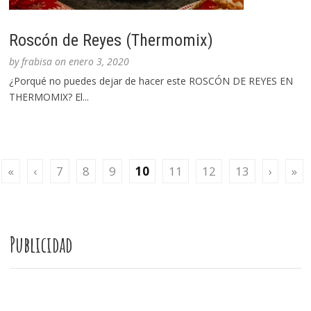
Roscón de Reyes (Thermomix)
by
frabisa
on
enero 3, 2020
¿Porqué no puedes dejar de hacer este ROSCÓN DE REYES EN
THERMOMIX? El...
«
‹
7
8
9
10
11
12
13
›
»
Publicidad