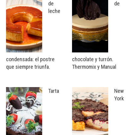
de
de
leche
condensada: el postre
chocolate y turrón.
que siempre triunfa.
Thermomix y Manual
Tarta
New
York