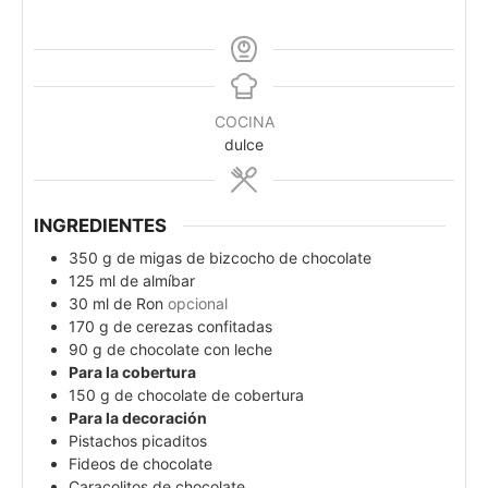
COCINA
dulce
INGREDIENTES
350
g
de migas de bizcocho de chocolate
125
ml
de almíbar
30
ml
de Ron
opcional
170
g
de cerezas confitadas
90
g
de chocolate con leche
Para la cobertura
150
g
de chocolate de cobertura
Para la decoración
Pistachos picaditos
Fideos de chocolate
Caracolitos de chocolate