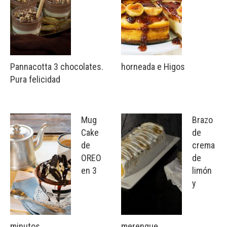
Pannacotta 3 chocolates.
horneada e Higos
Pura felicidad
Mug
Brazo
Cake
de
de
crema
OREO
de
en 3
limón
y
minutos.
merengue