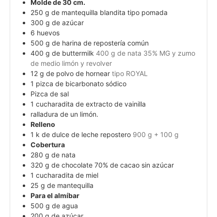
Molde de 30 cm.
250
g
de mantequilla blandita tipo pomada
300
g
de azúcar
6
huevos
500
g
de harina de repostería común
400
g
de buttermilk
400 g de nata 35% MG y zumo
de medio limón y revolver
12
g
de polvo de hornear
tipo ROYAL
1
pizca de bicarbonato sódico
Pizca de sal
1
cucharadita de extracto de vainilla
ralladura de un limón.
Relleno
1
k de dulce de leche repostero
900 g + 100 g
Cobertura
280
g
de nata
320
g
de chocolate 70% de cacao sin azúcar
1
cucharadita de miel
25
g
de mantequilla
Para el almíbar
500
g
de agua
200
g
de azúcar