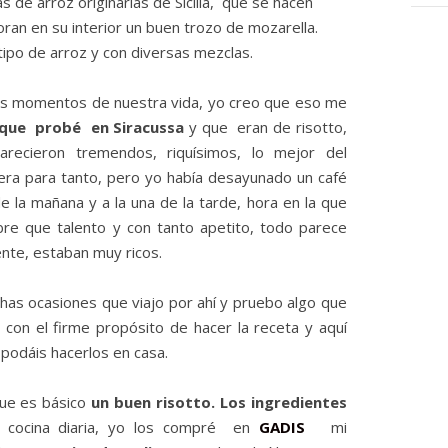
 de arroz originarias de Sicilia, que se hacen
ran en su interior un buen trozo de mozarella.
tipo de arroz y con diversas mezclas.
os momentos de nuestra vida, yo creo que eso me
s que probé en Siracussa
y que eran de risotto,
recieron tremendos, riquísimos, lo mejor del
 era para tanto, pero yo había desayunado un café
e la mañana y a la una de la tarde, hora en la que
bre que talento y con tanto apetito, todo parece
nte, estaban muy ricos.
as ocasiones que viajo por ahí y pruebo algo que
con el firme propósito de hacer la receta y aquí
 podáis hacerlos en casa.
que es básico
un buen risotto. Los ingredientes
a cocina diaria, yo los compré en
GADIS
mi