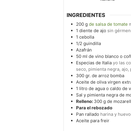
INGREDIENTES
200
g
de salsa de tomate
1
diente de ajo
sin gérmen
1
cebolla
1/2
guindilla
Azafrán
50
ml
de vino blanco o co
Especias de Italia
yo las 
seco, pimienta negra, ajo, 
300
gr.
de arroz bomba
Aceite de oliva virgen extr
1
litro de agua o caldo de 
Sal y pimienta negra de mol
Relleno:
300 g de mozarel
Para el rebozado
Pan rallado
harina y huevo
Aceite para freir