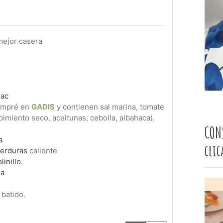
mejor casera
ñac
compré en
GADIS
y contienen sal marina, tomate
pimiento seco, aceitunas, cebolla, albahaca).
CON
a
cli
verduras
caliente
inillo.
la
 batido.