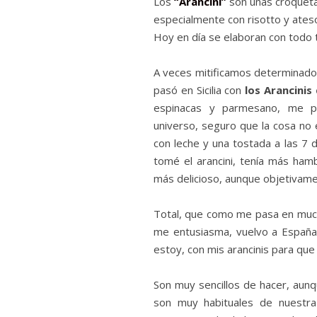
Los
“Arancini”
son unas croquetas
especialmente con risotto y ateso
Hoy en día se elaboran con todo 
A veces mitificamos determinad
pasó en Sicilia con
los Arancini
espinacas y parmesano, me pa
universo, seguro que la cosa no
con leche y una tostada a las 7 d
tomé el arancini, tenía más ham
más delicioso, aunque objetivame
Total, que como me pasa en much
me entusiasma, vuelvo a España 
estoy, con mis arancinis para que
Son muy sencillos de hacer, aun
son muy habituales de nuestr