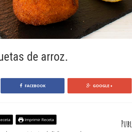
uetas de arroz.
FACEBOOK
GOOGLE +
Receta
Imprimir Receta
Publ