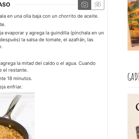
ASO
rala en una olla baja con un chorrito de aceite.
de.
ja evaporar y agrega la guindilla (pínchala en un
r después) la salsa de tomate, el azafrán, las
e.
 agrega la mitad del caldo o el agua. Cuando
 el restante.
GAD
te 18 minutos.
eja enfriar.