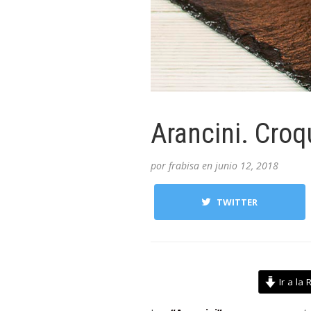
Arancini. Croq
por
frabisa
en
junio 12, 2018
TWITTER
Ir a la 