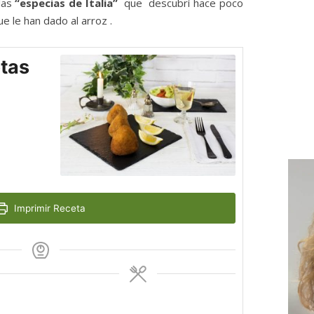
las
“especias de Italia”
que descubrí hace poco
e le han dado al arroz .
etas
Imprimir Receta