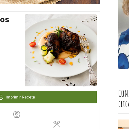
nos
CON
Imprimir Receta
cli