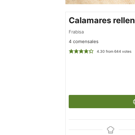
Calamares relle
Frabisa
4 comensales
4.30
from
644
votes