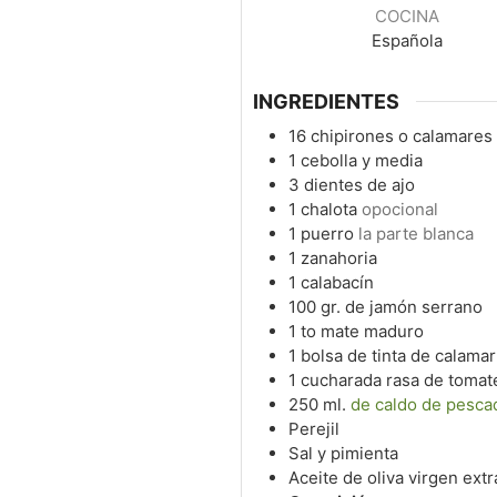
COCINA
Española
INGREDIENTES
16
chipirones o calamares
1
cebolla y media
3
dientes de ajo
1
chalota
opocional
1
puerro
la parte blanca
1
zanahoria
1
calabacín
100
gr.
de jamón serrano
1 to
mate maduro
1
bolsa de tinta de calamar
1
cucharada rasa de tomat
250
ml.
de caldo de pesc
Perejil
Sal y pimienta
Aceite de oliva virgen extr