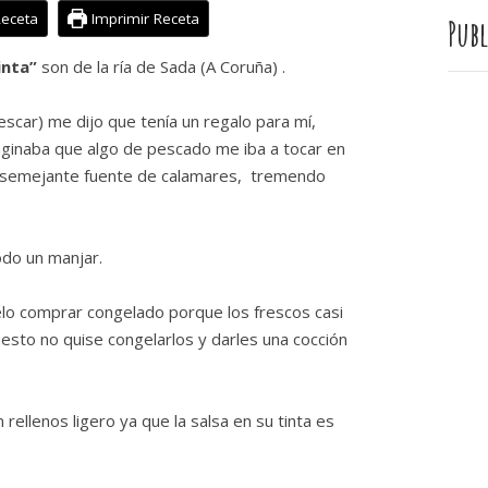
Receta
Imprimir Receta
Publ
inta”
son de la ría de Sada (A Coruña) .
scar) me dijo que tenía un regalo para mí,
ginaba que algo de pescado me iba a tocar en
vi semejante fuente de calamares, tremendo
odo un manjar.
elo comprar congelado porque los frescos casi
sto no quise congelarlos y darles una cocción
rellenos ligero ya que la salsa en su tinta es