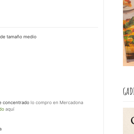
 de tamaño medio
GAD
e concentrado
lo compro en Mercadona
ado
aquí
a