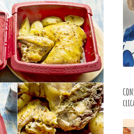
CON
cli