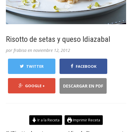
Risotto de setas y queso Idiazabal
por
frabisa
en
noviembre 12, 2012
TWITTER
FACEBOOK
GOOGLE +
DESCARGAR EN PDF
Ir a la Receta
Imprimir Receta