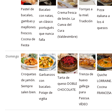
Pastel de
Torrijas a
Bacalao
Pizza
Crema fresca
bacalao,
la miel.
con natas,
italiana a
de limón. La
gambas y
Tradición
un clásico
los 4
Cueva del
mejillones
portugués
quesos
Cura
frescos.
que nunca
(Valdevimbre)
Cocina de
falla
Fiesta
Domingo
Croquetas
Trenza de
Garbanzos
Quiche
Tarta de
de jamón.
huevo
con
LORRAINE.
queso DOBLE
Siempre
gallega
bacalao.
Cocina
CHOCOLATE.
salen bien.
para
Potaje de
FRANCESA
Pascua.
vigilia
VÍDEO