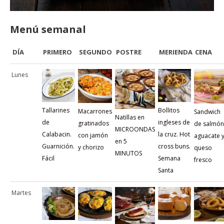
Menú semanal
DÍA
PRIMERO
SEGUNDO
POSTRE
MERIENDA
CENA
Lunes
Tallarines
Bollitos
Macarrones
Sandwich
Natillas en
de
ingleses de
gratinados
de salmón
MICROONDAS
Calabacin.
la cruz. Hot
con jamón
aguacate 
en 5
Guarnición.
cross buns.
y chorizo
queso
MINUTOS
Fácil
Semana
fresco
Santa
Martes