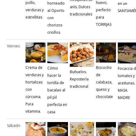
pollo,
huevo,
horneado
en un
anís. Dulces
verduras y
perfecto
al Oporto
SANTIAMÉ
tradicionales
estrellitas
para
con
TORRIJAS
chorizos
criollos.
Viernes
Crema de
Bizcocho
Cómo
Focaccia 
Buñuelos.
verduras y
de
hacer la
tomates y
Repostería
hortalizas
calabaza,
tortilla de
aceitunas.
tradicional
con
queso y
bacalao al
MASA
cúrcuma.
chocolate
pil pil
MADRE
Pura
perfecta en
vitamina.
casa
Sábado