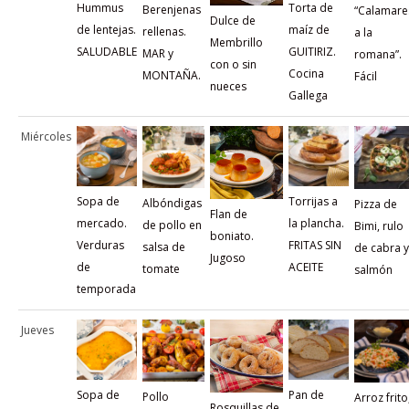
Hummus
Torta de
Berenjenas
“Calamare
Dulce de
de lentejas.
maíz de
rellenas.
a la
Membrillo
SALUDABLE
GUITIRIZ.
MAR y
romana”.
con o sin
Cocina
MONTAÑA.
Fácil
nueces
Gallega
Miércoles
Sopa de
Torrijas a
Albóndigas
Pizza de
Flan de
mercado.
la plancha.
de pollo en
Bimi, rulo
boniato.
Verduras
FRITAS SIN
salsa de
de cabra y
Jugoso
de
ACEITE
tomate
salmón
temporada
Jueves
Sopa de
Pan de
Pollo
Arroz frito
Rosquillas de