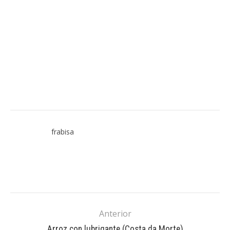
frabisa
Anterior
Arroz con lubrigante (Costa da Morte)