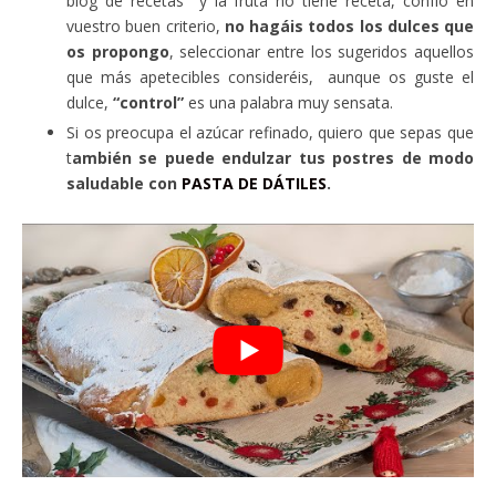
blog de recetas y la fruta no tiene receta, confío en
vuestro buen criterio,
no hagáis todos los dulces que
os propongo
, seleccionar entre los sugeridos aquellos
que más apetecibles consideréis, aunque os guste el
dulce,
“control”
es una palabra muy sensata.
Si os preocupa el azúcar refinado, quiero que sepas que
t
ambién se puede endulzar tus postres de modo
saludable con
PASTA DE DÁTILES
.