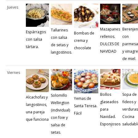
Jueves
Mazapanes
Berenje
Tallarines
Espárragos
Bombas de
rellenos.
con
con salsa
con salsa
crema y
DULCES DE
parmes
de setas y
tártara.
chocolate
NAVIDAD
y vinagre
langostinos.
de miel.
Viernes
Bollos
Sopa de
Solomillo
Alcachofas y
Yemas de
glaseados
fideos y
Wellington
langostinos,
Santa Teresa.
para
verduras
(individual)
una pareja
Fácil
Navidad.
Cocina
con foie y
que funciona
Esponjosos
saludabl
salsa de
setas.