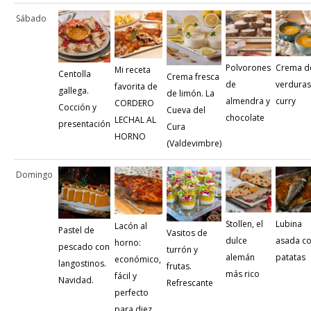
Sábado
Polvorones
Crema d
Mi receta
Centolla
Crema fresca
de
verduras
favorita de
gallega.
de limón. La
almendra y
curry
CORDERO
Cocción y
Cueva del
chocolate
LECHAL AL
presentación
Cura
HORNO
(Valdevimbre)
Domingo
Stollen, el
Lubina
Lacón al
Pastel de
Vasitos de
dulce
asada c
horno:
pescado con
turrón y
alemán
patatas
económico,
langostinos.
frutas.
más rico
fácil y
Navidad.
Refrescante
perfecto
para diez