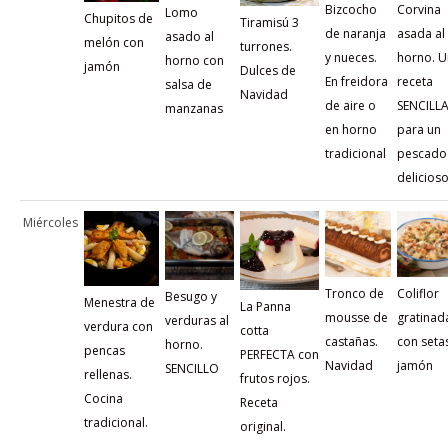
Bizcocho
Corvina
Lomo
Chupitos de
Tiramisú 3
de naranja
asada al
asado al
melón con
turrones.
y nueces.
horno. 
horno con
jamón
Dulces de
En freidora
receta
salsa de
Navidad
de aire o
SENCILL
manzanas
en horno
para un
tradicional
pescado
delicios
Miércoles
Tronco de
Coliflor
Besugo y
Menestra de
La Panna
mousse de
gratinad
verduras al
verdura con
cotta
castañas.
con seta
horno.
pencas
PERFECTA con
Navidad
jamón
SENCILLO
rellenas.
frutos rojos.
Cocina
Receta
tradicional.
original.