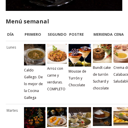
Menú semanal
DÍA
PRIMERO
SEGUNDO
POSTRE
MERIENDA
CENA
Lunes
Bundt cake
Crema d
Arroz con
Caldo
Mousse de
de turrón
Calabaci
carne y
Gallego. De
Turrón y
Suchard y
Saludabl
verduras.
lo mejor de
Chocolate
chocolate
COMPLETO
la Cocina
Gallega
Martes