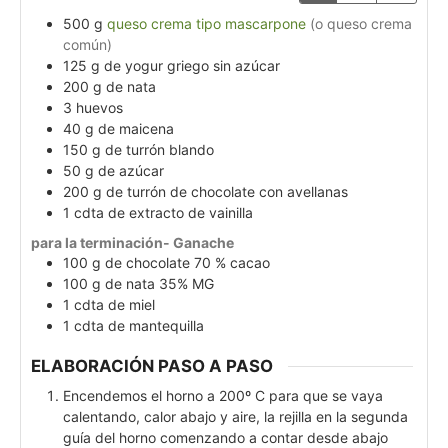
500
g
queso crema tipo mascarpone
(o queso crema
común)
125
g
de yogur griego sin azúcar
200
g
de nata
3
huevos
40
g
de maicena
150
g
de turrón blando
50
g
de azúcar
200
g
de turrón de chocolate con avellanas
1
cdta
de extracto de vainilla
para la terminación- Ganache
100
g
de chocolate 70 % cacao
100
g
de nata 35% MG
1
cdta
de miel
1
cdta
de mantequilla
ELABORACIÓN PASO A PASO
Encendemos el horno a 200º C para que se vaya
calentando, calor abajo y aire, la rejilla en la segunda
guía del horno comenzando a contar desde abajo