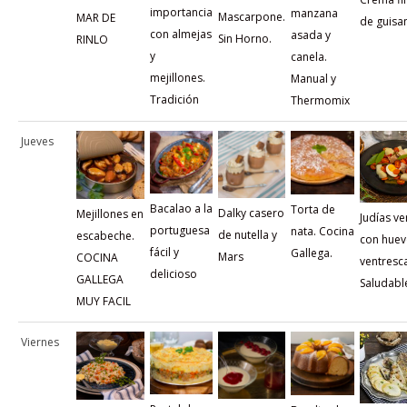
importancia
manzana
Mascarpone.
MAR DE
de guisa
con almejas
asada y
Sin Horno.
RINLO
y
canela.
mejillones.
Manual y
Tradición
Thermomix
Jueves
Bacalao a la
Torta de
Dalky casero
Mejillones en
Judías v
portuguesa
nata. Cocina
de nutella y
escabeche.
con huev
fácil y
Gallega.
Mars
COCINA
ventresc
delicioso
GALLEGA
Saludabl
MUY FACIL
Viernes