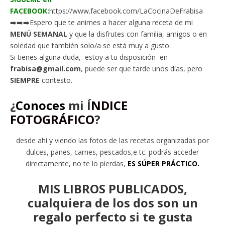
FACEBOOK:
https://www.facebook.com/LaCocinaDeFrabisa
➡️➡️➡️Espero que te animes a hacer alguna receta de mi
MENÚ SEMANAL
y que la disfrutes con familia, amigos o en
soledad que también solo/a se está muy a gusto.
Si tienes alguna duda, estoy a tu disposición en
frabisa@gmail.com
, puede ser que tarde unos días, pero
SIEMPRE
contesto.
¿
Conoces
mi
Í
NDICE
FOTOGRÁFICO
?
desde ahí y viendo las fotos de las recetas organizadas por
dulces, panes, carnes, pescados,e tc. podrás acceder
directamente, no te lo pierdas,
ES SÚPER PRÁCTICO.
MIS LIBROS PUBLICADOS,
cualquiera de los dos son un
regalo perfecto si te gusta