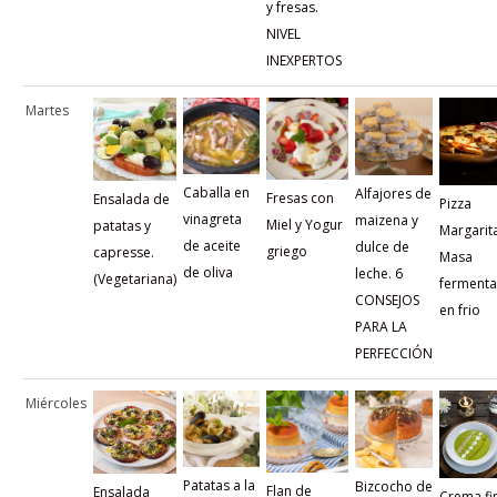
y fresas.
NIVEL
INEXPERTOS
Martes
Caballa en
Alfajores de
Fresas con
Ensalada de
Pizza
vinagreta
maizena y
Miel y Yogur
patatas y
Margarit
de aceite
dulce de
griego
capresse.
Masa
de oliva
leche. 6
(Vegetariana)
ferment
CONSEJOS
en frio
PARA LA
PERFECCIÓN
Miércoles
Patatas a la
Bizcocho de
Flan de
Ensalada
Crema fi