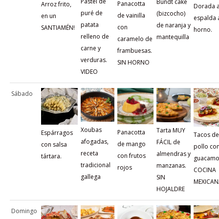
Pastel de
Bundt cake
Panacotta
Arroz frito,
Dorada a
puré de
(bizcocho)
de vainilla
en un
espalda 
patata
de naranja y
con
SANTIAMÉN!
horno.
relleno de
mantequilla
caramelo de
carne y
frambuesas.
verduras.
SIN HORNO
VIDEO
Sábado
Xoubas
Tarta MUY
Panacotta
Espárragos
Tacos de
afogadas,
FÁCIL de
de mango
con salsa
pollo co
receta
almendras y
con frutos
tártara.
guacamo
tradicional
manzanas.
rojos
COCINA
gallega
SIN
MEXICAN
HOJALDRE
Domingo