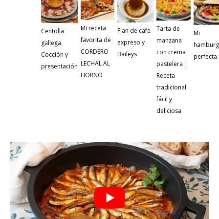
Mi receta
Tarta de
Flan de café
Centolla
Mi
favorita de
manzana
expreso y
gallega.
hamburg
CORDERO
con crema
Baileys
Cocción y
perfecta.
LECHAL AL
pastelera |
presentación
HORNO
Receta
tradicional
fácil y
deliciosa