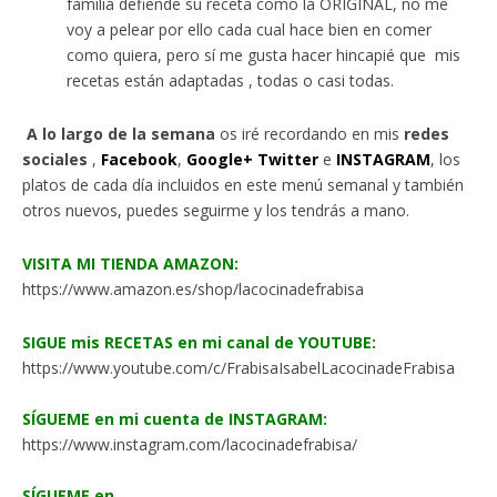
familia defiende su receta como la ORIGINAL, no me
voy a pelear por ello cada cual hace bien en comer
como quiera, pero sí me gusta hacer hincapié que mis
recetas están adaptadas , todas o casi todas.
A lo largo de la semana
os iré recordando en mis
redes
sociales
,
Facebook
,
Google+
Twitter
e
INSTAGRAM
, los
platos de cada día incluidos en este menú semanal y también
otros nuevos, puedes seguirme y los tendrás a mano.
VISITA MI TIENDA AMAZON:
https://www.amazon.es/shop/lacocinadefrabisa
SIGUE mis RECETAS en mi canal de YOUTUBE:
https://www.youtube.com/c/FrabisaIsabelLacocinadeFrabisa
SÍGUEME en mi cuenta de INSTAGRAM:
https://www.instagram.com/lacocinadefrabisa/
SÍGUEME en