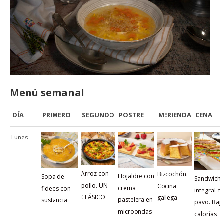
Menú semanal
DÍA
PRIMERO
SEGUNDO
POSTRE
MERIENDA
CENA
Lunes
Arroz con
Bizcochón.
Hojaldre con
Sopa de
Sandwic
pollo. UN
Cocina
crema
fideos con
integral 
CLÁSICO
gallega
pastelera en
sustancia
pavo. Ba
microondas
calorías