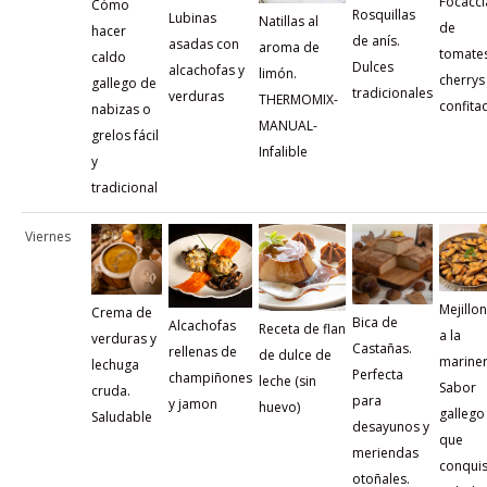
Focacci
Cómo
Rosquillas
Lubinas
Natillas al
de
hacer
de anís.
asadas con
aroma de
tomate
caldo
Dulces
alcachofas y
limón.
cherrys
gallego de
tradicionales
verduras
THERMOMIX-
confita
nabizas o
MANUAL-
grelos fácil
Infalible
y
tradicional
Viernes
Mejillo
Crema de
Bica de
Alcachofas
Receta de flan
a la
verduras y
Castañas.
rellenas de
de dulce de
mariner
lechuga
Perfecta
champiñones
leche (sin
Sabor
cruda.
para
y jamon
huevo)
gallego
Saludable
desayunos y
que
meriendas
conquis
otoñales.