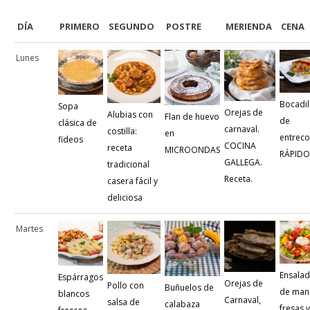
DÍA
PRIMERO
SEGUNDO
POSTRE
MERIENDA
CENA
Lunes
Bocadil
Sopa
Orejas de
Alubias con
Flan de huevo
de
clásica de
carnaval.
costilla:
en
entreco
fideos
COCINA
receta
MICROONDAS
RÁPIDO
GALLEGA.
tradicional
Receta.
casera fácil y
deliciosa
Martes
Ensala
Espárragos
Orejas de
Pollo con
Buñuelos de
de man
blancos
Carnaval,
salsa de
calabaza
fresas y