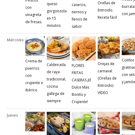
frescos
Orellas de
queso
caseros,
burrata
con
Entroido.
gorgonzola
tiernos y
con ja
vinagreta
Receta fácil
en 15
llenos de
de fresas.
minutos
sabor
Miércoles
Coliflor
Crema de
Orejas de
Caldeirada
FLORES
gratina
puerros
carnaval
de raya
FRITAS
con set
con
(Orellas de
tradicional,
CASERAS ¡El
y jamó
crujiente e
Entroido)
cocina
Dulce Más
ibérico
VIDEO
gallega de
Bonito y
siempre
Crujiente!
Jueves