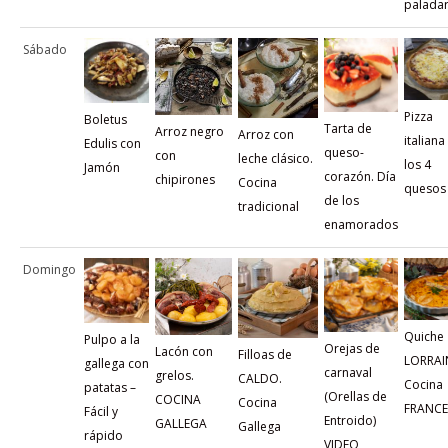
palada
Sábado
Pizza
Boletus
Tarta de
Arroz negro
Arroz con
italiana
Edulis con
queso-
con
leche clásico.
los 4
Jamón
corazón. Día
chipirones
Cocina
quesos
de los
tradicional
enamorados
Domingo
Quiche
Pulpo a la
Orejas de
Lacón con
Filloas de
LORRAI
gallega con
carnaval
grelos.
CALDO.
Cocina
patatas –
(Orellas de
COCINA
Cocina
FRANCE
Fácil y
Entroido)
GALLEGA
Gallega
rápido
VIDEO