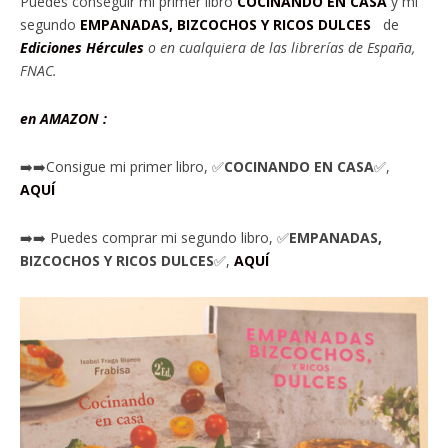
Puedes conseguir mi primer libro
COCINANDO EN CASA
y mi
segundo
EMPANADAS, BIZCOCHOS Y RICOS DULCES
de
Ediciones Hércules
o en cu
alquiera de las librerías de España,
FNAC.
en AMAZON :
➡️➡️Consigue mi primer libro, ✅
COCINANDO EN CASA
✅,
AQUÍ
➡️➡️ Puedes comprar mi segundo libro, ✅
EMPANADAS,
BIZCOCHOS Y RICOS DULCES
✅,
AQUÍ