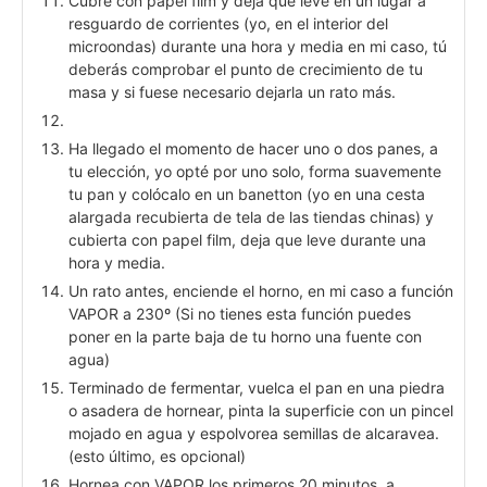
Cubre con papel film y deja que leve en un lugar a
resguardo de corrientes (yo, en el interior del
microondas) durante una hora y media en mi caso, tú
deberás comprobar el punto de crecimiento de tu
masa y si fuese necesario dejarla un rato más.
Ha llegado el momento de hacer uno o dos panes, a
tu elección, yo opté por uno solo, forma suavemente
tu pan y colócalo en un banetton (yo en una cesta
alargada recubierta de tela de las tiendas chinas) y
cubierta con papel film, deja que leve durante una
hora y media.
Un rato antes, enciende el horno, en mi caso a función
VAPOR a 230º (Si no tienes esta función puedes
poner en la parte baja de tu horno una fuente con
agua)
Terminado de fermentar, vuelca el pan en una piedra
o asadera de hornear, pinta la superficie con un pincel
mojado en agua y espolvorea semillas de alcaravea.
(esto último, es opcional)
Hornea con VAPOR los primeros 20 minutos, a